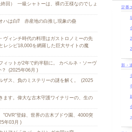
8（最終回） 一級シャトーは、裸の王様なのでしょ
定番
 リオハは白⁉ 赤産地の白推し現象の蠱
 ダ・ヴィンチ時代の料理はガストロノミーの先
とレシピ18,000を網羅した巨大サイトの魔
 ラフィットが2年で約半額に。 カベルネ・ソーヴ
新・
(2025年06月 )
アルザス、負のミステリーの謎を解く。 (2025
 響きます。偉大な古木守護ワイナリーの、生の
祝、”OVR”登録、世界の古木ブドウ園、4000突
年03月 )