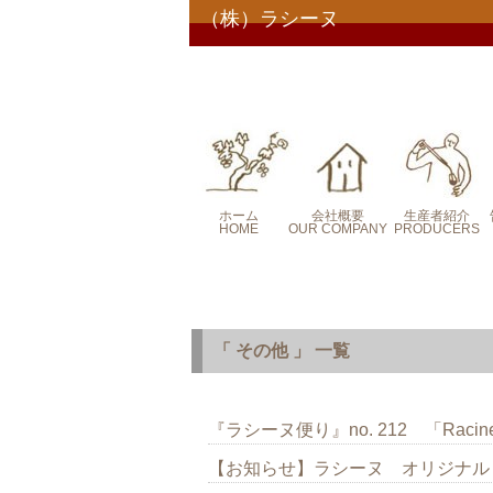
（株）ラシーヌ
ホーム
会社概要
生産者紹介
HOME
OUR COMPANY
PRODUCERS
コンセプト
コンセプト２
「 その他 」 一覧
『ラシーヌ便り』no. 212 「Racines i
【お知らせ】ラシーヌ オリジナル・カレ