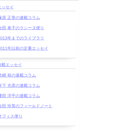
エッセイ
塚原 正章の連載コラム
合田 泰子のラシーヌ便り
2013年までのライブラリ
2011年以前の定番エッセイ
連載エッセイ
北嶋 裕の連載コラム
寺下 光彦の連載コラム
建部 洋平の連載コラム
合田 玲英のフィールドノート
オフィス便り