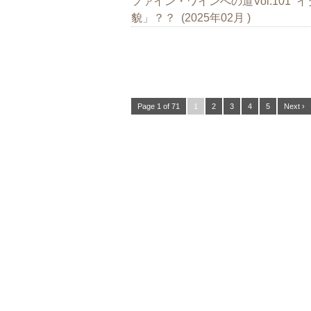
ファイン・ワインへの道Vol.101
貌」？？ (2025年02月 )
Page 1 of 71
1
2
3
4
5
Next ›