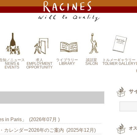
告知／ニュース
求人
ライブラリー
談話室
トルメーギャラリー
NEWS &
EMPLOYMENT
LIBRARY
SALON
TOLMER GALLERY
EVENTS
OPPORTUNITY
定番エッセイ
新・連載エッセイ
塚原 正章の連載
合田 泰子のラシ
北嶋 裕の連載コ
寺下 光彦の連載
建部 洋平の連載
合田 玲英のフィ
オフィス便り
コラム
ーヌ便り
ラム
コラム
コラム
ールドノート
イヴェント案内
ラシーヌからのお
メディア掲載情報
求人-募集要項
求人エントリー
知らせ
サ
n Paris」 (2026年07月 )
オ
ンダー2026年のご案内 (2025年12月)