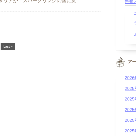
 イタリアが「スパークリングの国に変
告知
Last »
ア
202
202
202
202
202
202