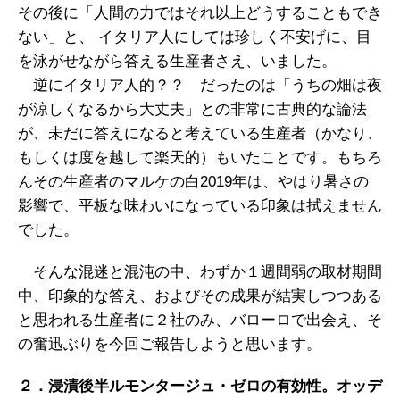
その後に「人間の力ではそれ以上どうすることもでき
ない」と、 イタリア人にしては珍しく不安げに、目
を泳がせながら答える生産者さえ、いました。
逆にイタリア人的？？ だったのは「うちの畑は夜
が涼しくなるから大丈夫」との非常に古典的な論法
が、未だに答えになると考えている生産者（かなり、
もしくは度を越して楽天的）もいたことです。もちろ
んその生産者のマルケの白2019年は、やはり暑さの
影響で、平板な味わいになっている印象は拭えません
でした。
そんな混迷と混沌の中、わずか１週間弱の取材期間
中、印象的な答え、およびその成果が結実しつつある
と思われる生産者に２社のみ、バローロで出会え、そ
の奮迅ぶりを今回ご報告しようと思います。
２．浸漬後半ルモンタージュ・ゼロの有効性。オッデ