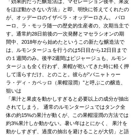
「効果的だった醸造法は、マセレーション後半、果皮
をほぼ動かさない方法」と即、明快に答えてくれたの
が、オッデーロのイザベラ・オッデーロさん。 バロ
ーロ、ラ・モッラ随一の歴史的生産者の、次期当主で
す。通常約28日前後の一次発酵とマセラシオンの期
間中、2018年から始めたというこの新たな醸造法で
は、ルモンタージュを行うのは5日目から12日目まで
の１週間のみ。後半2週間はピジャージュも、ルモン
タージュも全く行わず、果帽が乾いてきた時に軽く押
して濡らすだけ、とのこと。彼らが”バニャトゥー
ラ・ディ・カペッロ（果帽湿潤）”と呼ぶこの醸造、
狙いは
「果汁と果皮を動かしすぎると必要以上の成分が抽出
されてしまう。 通常のルモンタージュではタンク全
体の約15%の果汁が動くが、この果帽湿潤の方法では
約3%果汁しか動かない。暑い年はとにかく、 果汁を
動かしすぎず、過度の抽出を避けることが大切」と語