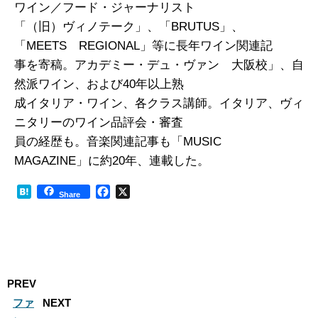
ワイン／フード・ジャーナリスト
「（旧）ヴィノテーク」、「BRUTUS」、
「MEETS REGIONAL」等に長年ワイン関連記
事を寄稿。アカデミー・デュ・ヴァン 大阪校」、自
然派ワイン、および40年以上熟
成イタリア・ワイン、各クラス講師。イタリア、ヴィ
ニタリーのワイン品評会・審査
員の経歴も。音楽関連記事も「MUSIC
MAGAZINE」に約20年、連載した。
H
F
X
Share
a
a
t
c
e
e
n
b
a
o
o
PREV
k
ファ
NEXT