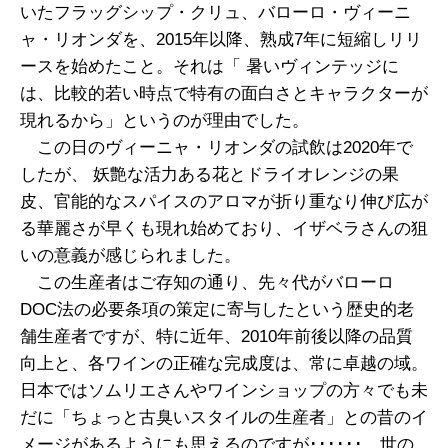
いたフラッグシップ・クリュ、バローロ・ヴィーニ
ャ・リオンダを、2015年以降、熟成7年に短縮しリリ
ースを始めたこと。それは「 暑いヴィンテッジに
は、比較的若い時点で特有の面白さとキャラクターが
現れるから」というのが理由でした。
この日のヴィーニャ・リオンダの試飲は2020年で
したが、 妖艶な活力ある花とドライオレンジの果
皮、官能的なスパイスのアロマが折り重なり伸び広が
る華麗さが早くも現れ始めており、イザベラさんの狙
いの意義が感じられました。
この生産者はご存知の通り、先々代がバローロ
DOC法の必要条項の策定に寄与したという歴史的老
舗生産者ですが、特に近年、2010年前後以降の品質
向上と、各ワインの正確な完成度は、常に卓越の域。
日本ではソムリエさんやワインショップの方々でも未
だに「ちょっと古臭いスタイルの生産者」との昔のイ
メージがあるようにも思えるのですが･･････、世の