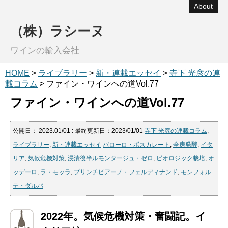
About
（株）ラシーヌ
ワインの輸入会社
HOME
>
ライブラリー
>
新・連載エッセイ
>
寺下 光彦の連
載コラム
> ファイン・ワインへの道Vol.77
ファイン・ワインへの道Vol.77
公開日：
2023.01/01
: 最終更新日：2023/01/01
寺下 光彦の連載コラム
,
ライブラリー
,
新・連載エッセイ
バローロ・ボスカレート
,
全房発酵
,
イタ
リア
,
気候危機対策
,
浸漬後半ルモンタージュ・ゼロ
,
ビオロジック栽培
,
オ
ッデーロ
,
ラ・モッラ
,
プリンチピアーノ・フェルディナンド
,
モンフォル
テ・ダルバ
2022年。気候危機対策・奮闘記。イ