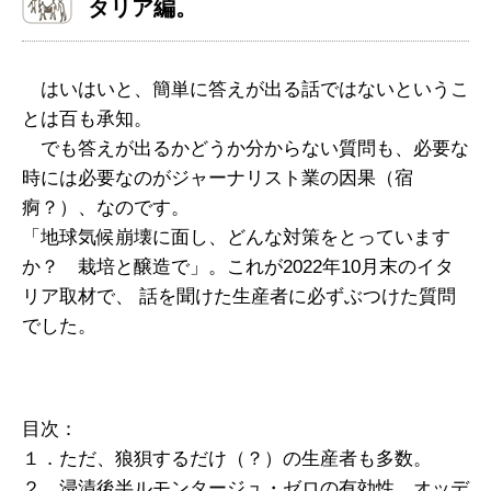
タリア編。
はいはいと、簡単に答えが出る話ではないというこ
とは百も承知。
でも答えが出るかどうか分からない質問も、必要な
時には必要なのがジャーナリスト業の因果（宿
痾？）、なのです。
「地球気候崩壊に面し、どんな対策をとっています
か？ 栽培と醸造で」。これが2022年10月末のイタ
リア取材で、 話を聞けた生産者に必ずぶつけた質問
でした。
目次：
１．ただ、狼狽するだけ（？）の生産者も多数。
２．浸漬後半ルモンタージュ・ゼロの有効性。オッデ