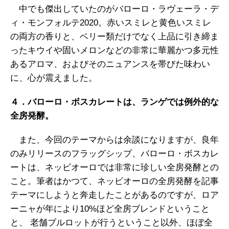
中でも傑出していたのがバローロ・ラヴェーラ・デ
ィ・モンフォルテ2020。赤いスミレと黄色いスミレ
の両方の香りと、ベリー類だけでなく上品に引き締ま
ったキウイや固いメロンなどの非常に華麗かつ多元性
あるアロマ、およびそのニュアンスを帯びた味わい
に、心が震えました。
４．バローロ・ボスカレートは、ランゲでは例外的な
全房発酵。
また、今回のテーマからは余談になりますが、良年
のみリリースのフラッグシップ、バローロ・ボスカレ
ートは、ネッビオーロでは非常に珍しい全房発酵との
こと。筆者はかつて、ネッビオーロの全房発酵を記事
テーマにしようと奔走したことがあるのですが、ロア
ーニャが年により10%ほど全房ブレンドということ
と、 老舗ブルロットが行うということ以外、ほぼ全