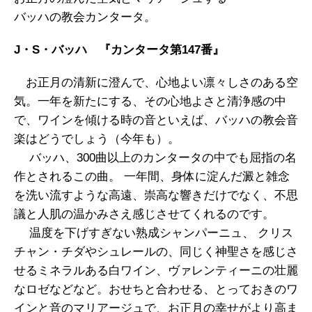
バッハの教会カンタータ。
J・S・バッハ 『カンタータ第147番』
お正月の清新に澄んで、心地よい凛々しさのある空
気。一年を新たにする、その心地よさと清浄感の中
で、ワインを傾ける時の音といえば、バッハの教会音
楽はどうでしょう（今年も）。
バッハ、300曲以上のカンタータの中でも屈指の名
作とされるこの曲。 一年間、身体に淀んだ澱と雑念
を洗い流すような高遠、崇高な響きだけでなく、不思
議と人肌の温かみさえ感じさせてくれるのです。
温度を下げすぎない熟成シャンパーニュ、 クリス
チャン・チダやシュレールの、同じく神聖さを感じさ
せるミネラルある白ワイン、ヴァレンティーニの壮麗
なロゼなどなど。おせちと合わせる、とっておきのワ
インと音のマリアージュで、お正月の幸せがより高ま