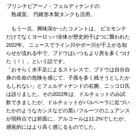
プリンチピアーノ・フェルディナンドの
熟成室。 円錐形木製タンクも活用。
もう一点、興味深かったコメントは、 ピエモンテ
だけでなくヨーロッパ全体が歴史的干ばつに襲われた
2022年。 ニュースでライン川やポー川が干上がる知
らせが流れる中で、ブドウはいつもより房を多くつけ
た（！）、という話です。
「おそらく水不足によるストレスで、ブドウは自分自
身の生命の危険を感じて、子孫を多く残そうとしたか
もしれない」とフェルディナンドの右腕、ニッコロ氏
は語りました。その2022年は、ドルチェットのみ試
飲できましたが、ドルチェットがバルベーラに近づい
たかのようなカシスなどの黒いフルーツのニュアンス
が現時点では前面に。アルコールは11.2%でしたが、
感覚的にはより高く感じるものでした。