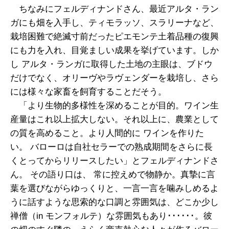
ちなみにフェルディナンドさん、最近アルタ・ラン
ガにも畑を入手し、ティモラッソ、スラリーナなど、
栽培困難で絶滅寸前だったピエモンテ土着品種の復興
にも力を入れ、目覚ましい成果を挙げています。しか
し アルタ・ランガに取得した土地の主眼は、ブドウ
だけでなく、オリーヴやラヴェンダーを栽培し、さら
には様々な家畜を飼育することだそう。
「より生物的多様性を深めることが目的。ワイン生
産量はこれ以上拡大しない。それ以上に、農業として
の質を高めること。より人間的に ワインを作りた
い。 バローロは自社セラーでの熟成期間をさらに長
くとってからリリースしたい」とフェルディナンドさ
ん。 その語り口は、 常に控えめで物静か。真摯に言
葉を選びながらゆっくりと、一言一言を噛みしめるよ
うに話すような思索的な口調と雰囲気は、どこか少し
禅僧（in モンフォルテ）な雰囲気もあり･･････。彼