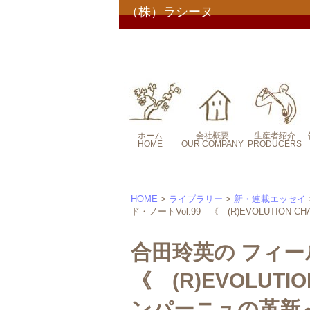
（株）ラシーヌ
ホーム
会社概要
生産者紹介
HOME
OUR COMPANY
PRODUCERS
コンセプト
コンセプト２
HOME
>
ライブラリー
>
新・連載エッセイ
ド・ノートVol.99 《 (R)EVOLUTION
合田玲英の フィー
《 (R)EVOLUTI
ンパーニュの革新