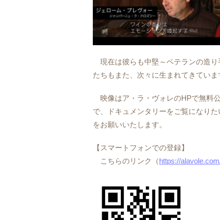
現在は彼らも中堅～ベテランの造り
たちもまた、次々に生まれてきていま
映像はア・ラ・ヴォレのHPで無料公
で、ドキュメンタリーをご覧になりた
をお願いいたします。
【スマートフォンでの登録】
こちらのリンク（
https://alavole.com