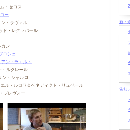
ンセルム・セロス
ゴトロー
新・
ヴァンサン・ラヴァル
 /ダヴィッド・レクラパール
ルルカン
ル・ブロシェ
/オーレリアン・ラエルト
クレモン・ルクレール
/ヴァンサン・シャルロ
y /エマニュエル・ルロワ＆ベネディクト・リュペール
告知
ローム・プレヴォー