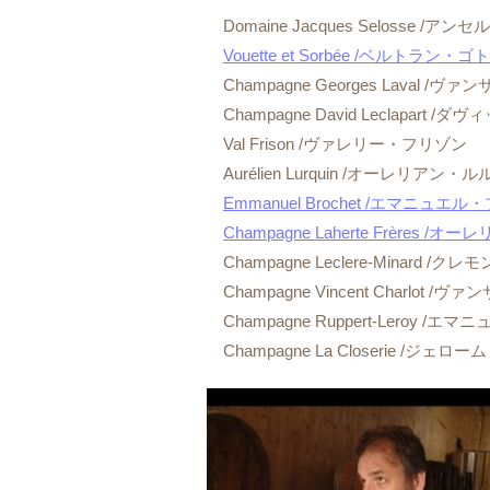
Domaine Jacques Selosse /ア
Vouette et Sorbée /ベルトラン・
Champagne Georges Laval /
Champagne David Leclapart
Val Frison /ヴァレリー・フリゾン
Aurélien Lurquin /オーレリアン・
Emmanuel Brochet /エマニュエ
Champagne Laherte Frères 
Champagne Leclere-Minard /
Champagne Vincent Charlot 
Champagne Ruppert-Lero
Champagne La Closerie /ジェ