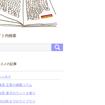
イト内検索
ススメの記事
エッセイ
塚原 正章の連載コラム
合田 泰子のラシーヌ便り
2013年までのライブラリ