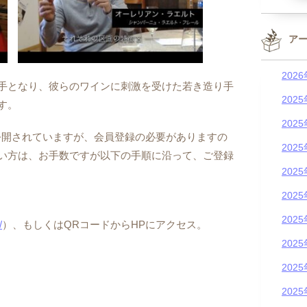
ア
202
手となり、彼らのワインに刺激を受けた若き造り手
202
す。
202
開されていますが、会員登録の必要がありますの
202
い方は、お手数ですが以下の手順に沿って、ご登録
202
202
202
/
）、もしくはQRコードからHPにアクセス。
202
202
202