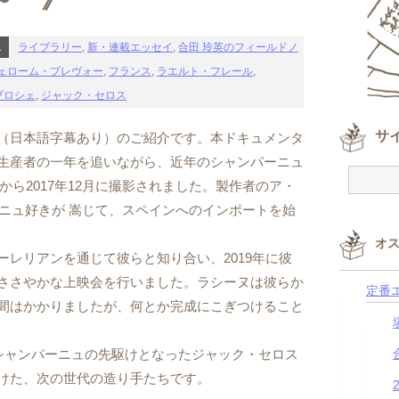
1
ライブラリー
,
新・連載エッセイ
,
合田 玲英のフィールドノ
ェローム・プレヴォー
,
フランス
,
ラエルト・フレール
,
ブロシェ
,
ジャック・セロス
サ
（日本語字幕あり）のご紹介です。本ドキュメンタ
生産者の一年を追いながら、近年のシャンパーニュ
月から2017年12月に撮影されました。製作者のア・
ンパーニュ好きが 嵩じて、スペインへのインポートを始
オ
レリアンを通じて彼らと知り合い、2019年に彼
ささやかな上映会を行いました。ラシーヌは彼らか
定番
間はかかりましたが、何とか完成にこぎつけること
ャンパーニュの先駆けとなったジャック・セロス
けた、次の世代の造り手たちです。