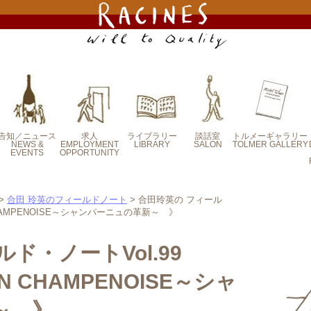
告知／ニュース
求人
ライブラリー
談話室
トルメーギャラリー
NEWS &
EMPLOYMENT
LIBRARY
SALON
TOLMER GALLERY
EVENTS
OPPORTUNITY
定番エッセイ
新・連載エッセイ
塚原 正章の連載
合田 泰子のラシ
北嶋 裕の連載コ
寺下 光彦の連載
建部 洋平の連載
合田 玲英のフィ
オフィス便り
コラム
ーヌ便り
ラム
コラム
コラム
ールドノート
イヴェント案内
ラシーヌからのお
メディア掲載情報
求人-募集要項
求人エントリー
知らせ
>
合田 玲英のフィールドノート
> 合田玲英の フィール
 CHAMPENOISE～シャンパーニュの革新～ 》
ルド・ノートVol.99
ON CHAMPENOISE～シャ
～ 》