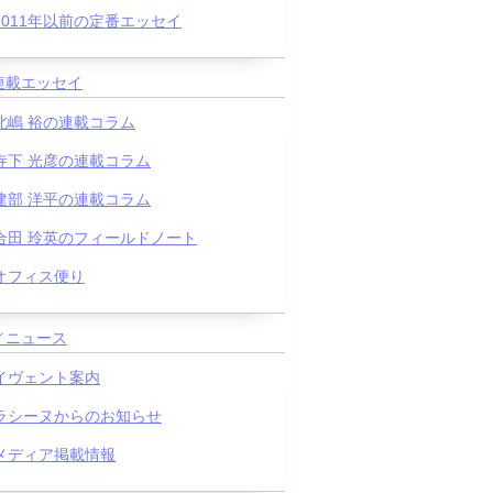
2011年以前の定番エッセイ
連載エッセイ
北嶋 裕の連載コラム
寺下 光彦の連載コラム
建部 洋平の連載コラム
合田 玲英のフィールドノート
オフィス便り
／ニュース
イヴェント案内
ラシーヌからのお知らせ
メディア掲載情報