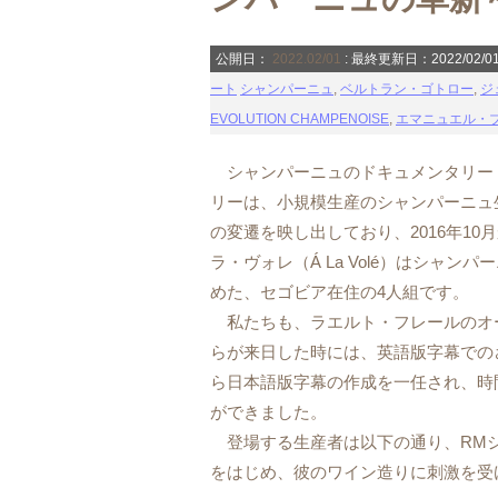
公開日：
2022.02/01
: 最終更新日：2022/02/0
ート
シャンパーニュ
,
ベルトラン・ゴトロー
,
ジ
EVOLUTION CHAMPENOISE
,
エマニュエル・
シャンパーニュのドキュメンタリー
リーは、小規模生産のシャンパーニュ
の変遷を映し出しており、2016年10
ラ・ヴォレ（Á La Volé）はシャ
めた、セゴビア在住の4人組です。
私たちも、ラエルト・フレールのオー
らが来日した時には、英語版字幕での
ら日本語版字幕の作成を一任され、時
ができました。
登場する生産者は以下の通り、RMシ
をはじめ、彼のワイン造りに刺激を受