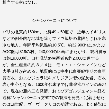
相当する村はなし。
シャンパーニュについて
パリの北東約150km、北緯49～50度で、近年のイギリス
などの例外的な地域を除くブドウ栽培の北限とされる寒
冷な地方。年間平均気温約10.5℃。約32,900haにおよぶ
AOC圏は319の村、240,000の区画にまたがり、栽培農家
は約19,000軒。自社瓶詰め生産者も約2,000に達する
が、全生産量の約３／４は、モエ・エ・シャンドンなど
大手６社が占める。地質的には中生代白亜紀後期の白亜
質石灰、およびジュラ紀キメリジアン階の泥灰岩、石灰
岩が中心となる。1600年代末までは非発泡ワインの産地
で、現在の瓶内二次発酵、およびデゴルジュマンを経る
通称“シャンパーニュ方式”での製法を発見・定着させた
のは19世紀、ヴーヴ・クリコの功績である。よく俗説に