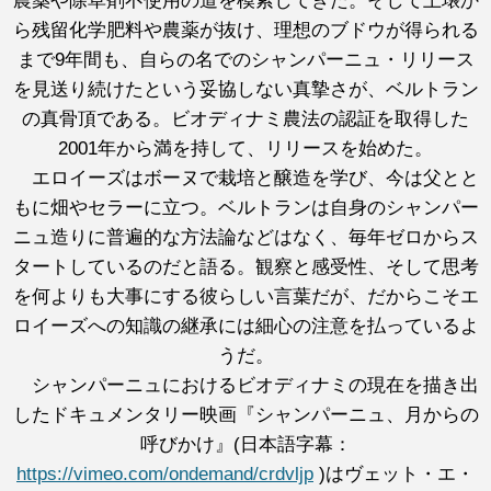
農薬や除草剤不使用の道を模索してきた。そして土壌か
ら残留化学肥料や農薬が抜け、理想のブドウが得られる
まで9年間も、自らの名でのシャンパーニュ・リリース
を見送り続けたという妥協しない真摯さが、ベルトラン
の真骨頂である。ビオディナミ農法の認証を取得した
2001年から満を持して、リリースを始めた。
エロイーズはボーヌで栽培と醸造を学び、今は父とと
もに畑やセラーに立つ。ベルトランは自身のシャンパー
ニュ造りに普遍的な方法論などはなく、毎年ゼロからス
タートしているのだと語る。観察と感受性、そして思考
を何よりも大事にする彼らしい言葉だが、だからこそエ
ロイーズへの知識の継承には細心の注意を払っているよ
うだ。
シャンパーニュにおけるビオディナミの現在を描き出
したドキュメンタリー映画『シャンパーニュ、月からの
呼びかけ』(日本語字幕：
https://vimeo.com/ondemand/crdvljp
)はヴェット・エ・