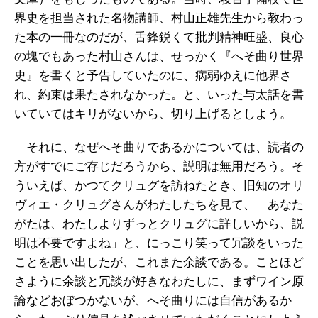
界史を担当された名物講師、村山正雄先生から教わっ
た本の一冊なのだが、舌鋒鋭くて批判精神旺盛、良心
の塊でもあった村山さんは、せっかく『へそ曲り世界
史』を書くと予告していたのに、病弱ゆえに他界さ
れ、約束は果たされなかった。と、いった与太話を書
いていてはキリがないから、切り上げるとしよう。
それに、なぜへそ曲りであるかについては、読者の
方がすでにご存じだろうから、説明は無用だろう。そ
ういえば、かつてクリュグを訪ねたとき、旧知のオリ
ヴィエ・クリュグさんがわたしたちを見て、「あなた
がたは、わたしよりずっとクリュグに詳しいから、説
明は不要ですよね」と、にっこり笑って冗談をいった
ことを思い出したが、これまた余談である。ことほど
さように余談と冗談が好きなわたしに、まずワイン原
論などおぼつかないが、へそ曲りには自信があるか