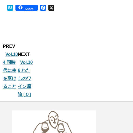
H
F
X
Share
a
a
t
c
e
e
n
b
a
o
o
PREV
k
Vol.10
NEXT
4 同時
Vol.10
代に生
6 わた
を享け
しのワ
ること
イン原
論 [０]