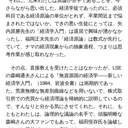
それに、元来わたしは原論が苦手であることを、今
さらながら思い出した。経済学徒であったのに、必須
科目である経済原論の単位がとれず、卒業間近まで悩
まされたではないか。できの悪い生徒にとっては、矢
内原勝先生の「経済学入門」は退屈で興味が湧かなか
ったし、福岡正夫先生の「経済原論」は数式が先行し
ていて、ナマの経済現象からの抽象過程、つまりは思
考作業が感じ取れなかった。
その点、直接教えを受けたことはなかったが、LSE
の森嶋通夫さんによる『無資源国の経済学——新しい
経済学入門』（1984、岩波全書）は画期的であっ
た。荒唐無稽な無差別曲線などを用いないで、株式取
引所での売買から経済理論を帰納的に説明しているの
で、すんなりと分かる気にさせてくれた。それに、も
ともとわたしは、論理的な議論の名手で、頭脳明晰な
森嶋さんの大ファンでもあって、福田恆存氏を論破し