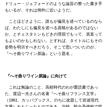
ドリュー・ジェフォードのような論旨の整った書き手
もいるが、それは例外に近いようだ。
ことほどさように、誰もが偏見を述べているのなら
ば、わたしにも偏見を述べる資格があるのではない
か、とチェスタトンもどきの理屈でもって、居直って
もよいのかもしれない。とすれば、タイトルにもその
姿勢を明示すべきだろう。そこで思いついたのが、
『へそ曲りワイン原論』という題名 。
『へそ曲りワイン原論』に向けて
これは無論のこと、高校時代のわが愛読書であっ
た、渡辺一夫さんの名著『へそ曲りフランス文学』
（1961、カッパブックス。のちに改題して岩波現代
文庫）をもじったものである。当時、駿台予備校で世