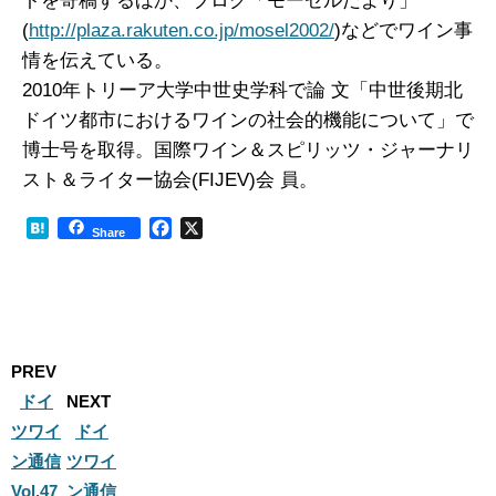
トを寄稿するほか、ブログ「モーゼルだより」
(
http://plaza.rakuten.co.jp/mosel2002/
)などでワイン事
情を伝えている。
2010年トリーア大学中世史学科で論 文「中世後期北
ドイツ都市におけるワインの社会的機能について」で
博士号を取得。国際ワイン＆スピリッツ・ジャーナリ
スト＆ライター協会(FIJEV)会 員。
H
F
X
Share
a
a
t
c
e
e
n
b
a
o
o
PREV
k
ドイ
NEXT
ツワイ
ドイ
ン通信
ツワイ
Vol.47
ン通信