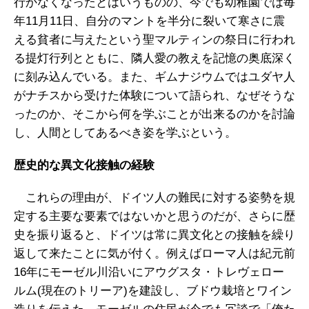
行かなくなったとはいうものの、今でも幼稚園では毎
年11月11日、自分のマントを半分に裂いて寒さに震
える貧者に与えたという聖マルティンの祭日に行われ
る提灯行列とともに、隣人愛の教えを記憶の奥底深く
に刻み込んでいる。また、ギムナジウムではユダヤ人
がナチスから受けた体験について語られ、なぜそうな
ったのか、そこから何を学ぶことが出来るのかを討論
し、人間としてあるべき姿を学ぶという。
歴史的な異文化接触の経験
これらの理由が、ドイツ人の難民に対する姿勢を規
定する主要な要素ではないかと思うのだが、さらに歴
史を振り返ると、ドイツは常に異文化との接触を繰り
返して来たことに気が付く。例えばローマ人は紀元前
16年にモーゼル川沿いにアウグスタ・トレヴェロー
ルム(現在のトリーア)を建設し、ブドウ栽培とワイン