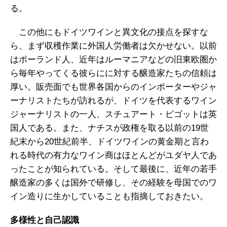
る。
この他にもドイツワインと異文化の接点を探すな
ら、まず収穫作業に外国人労働者は欠かせない。以前
はポーランド人、近年はルーマニアなどの旧東欧圏か
ら毎年やってくる彼らにに対する醸造家たちの信頼は
厚い。販売面でも世界各国からのインポーターやジャ
ーナリストたちが訪れるが、ドイツを代表するワイン
ジャーナリストの一人、スチュアート・ピゴットは英
国人である。また、ナチスが政権を取る以前の19世
紀末から20世紀前半、ドイツワインの黄金期と言わ
れる時代の有力なワイン商はほとんどがユダヤ人であ
ったことが知られている。そして最後に、近年の若手
醸造家の多くは国外で研修し、その経験を母国でのワ
イン造りに生かしていることも指摘しておきたい。
多様性と自己認識