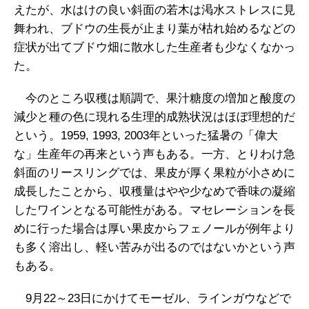
えたが、水はけの良い斜面の若木は渇水ストレスに見
舞われ、ブドウの生長が止まり葉が枯れ始めるなどの
症状が出てブドウ畑に散水した生産者も少なくなかっ
た。
今のところ収穫は順調で、果汁糖度の増加と酸度の
減少と種の色に現れる生理的成熟状況はほぼ理想的だ
という。1959, 1993, 2003年といった猛暑の「偉大
な」生産年の再来という声もある。一方、とりわけ急
斜面のリースリングでは、果皮が厚く果粒が小さめに
成長したことから、収穫量はやや少なめで香味の凝縮
したワインとなる可能性がある。マセレーションを長
めに行った場合は厚い果皮からフェノールが例年より
も多く溶出し、軽い苦みが出るのではないかという声
もある。
9月22～23日にかけてモーゼル、ラインガウなどで