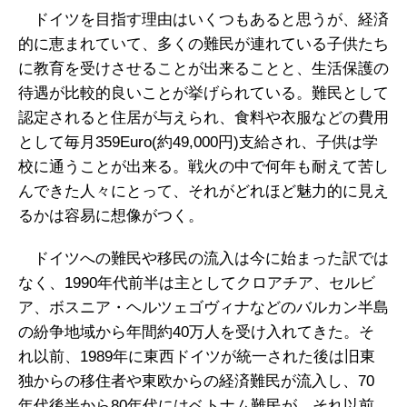
ドイツを目指す理由はいくつもあると思うが、経済
的に恵まれていて、多くの難民が連れている子供たち
に教育を受けさせることが出来ることと、生活保護の
待遇が比較的良いことが挙げられている。難民として
認定されると住居が与えられ、食料や衣服などの費用
として毎月359Euro(約49,000円)支給され、子供は学
校に通うことが出来る。戦火の中で何年も耐えて苦し
んできた人々にとって、それがどれほど魅力的に見え
るかは容易に想像がつく。
ドイツへの難民や移民の流入は今に始まった訳では
なく、1990年代前半は主としてクロアチア、セルビ
ア、ボスニア・ヘルツェゴヴィナなどのバルカン半島
の紛争地域から年間約40万人を受け入れてきた。そ
れ以前、1989年に東西ドイツが統一された後は旧東
独からの移住者や東欧からの経済難民が流入し、70
年代後半から80年代にはベトナム難民が、それ以前