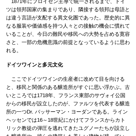
1871年にプロイセン主導で統一されるまで、ドイ
ツは領邦国家の集まりであり、隣接する領邦は母語と
は違う言語が支配する異文化圏であった。歴史的に異
なる服装や価値感を持つ人々との接触の機会に慣れて
いることが、今日の難民や移民への大勢を占める寛容
さと、一部の危機意識の前提となっているように思わ
れる。
ドイツワインと多元文化
ここでドイツワインの生産者に改めて目を向ける
と、移民と関係のある醸造所がすぐに思い浮かぶ。古
いところでは1718年、フランス東部のサヴォイ公国
からの移民が設立したのが、ファルツを代表する醸造
所の一つDr. バッサーマン・ヨーダンである。ライン
ヘッセンでは16～18世紀にかけてフランスからカト
リック教徒の弾圧を逃れてきたユグノーたちが設立し