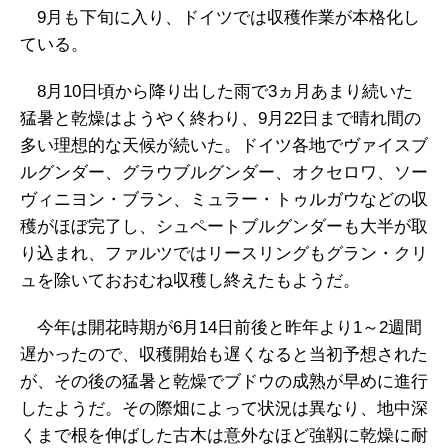
9月も下旬に入り、ドイツでは収穫作業が本格化し
ている。
8月10日頃から降り出した雨で3ヵ月あまり続いた
猛暑と乾燥はようやく終わり、9月22日まで晴れ間の
多い理想的な天候が続いた。ドイツ各地でヴァイスブ
ルグンダー、グラウブルグンダー、オクセロワ、ソー
ヴィニヨン・ブラン、ミュラー・トゥルガウなどの収
穫がほぼ完了し、シュペートブルグンダーも大半が取
り込まれ、ファルツではリースリングもグラン・クリ
ュを除いておおむね収穫し終えたもようだ。
今年は開花時期が6月14日前後と昨年より1～2週間
遅かったので、収穫開始も遅くなると当初予想された
が、その後の猛暑と乾燥でブドウの成熟が早めに進行
したようだ。その際畑によって状況は異なり、地中深
くまで根を伸ばした古木は意外なほど強靱に乾燥に耐