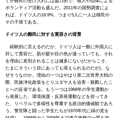
くが難民の受け入れには協力的で、個人や団体による
ボランティア活動も盛んだ。2011年の国勢調査によ
れば、ドイツ人の18.9%、つまり5人に一人は移民や
その子孫である。
ドイツ人の難民に対する寛容さの背景
経験的に言えるのだが、ドイツ人は一般に外国人に
対して寛容だ。肌や髪や目の色が違っていても、それ
を理由に差別されることは滅多にない(だからこそ、
たまにそういう目にあっても堪えられるのだが)。な
ぜそうなのか。理由の一つはやはり第二次世界大戦の
際、民族浄化政策をとりユダヤ人を迫害・殺戮したこ
とへの反省である。もう一つは1968年の学生運動か
ら発展した、環境保護・反原発運動などを担ってき
た、リベラルで多様性を尊重する政治的価値観であろ
う。警官隊と闘った学生たちが1970年代に緑の党を
結成し、1998年から2008年まで連立政権の一翼を担