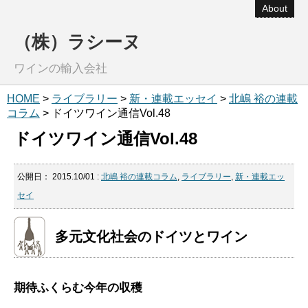
About
（株）ラシーヌ
ワインの輸入会社
HOME
>
ライブラリー
>
新・連載エッセイ
>
北嶋 裕の連載
コラム
> ドイツワイン通信Vol.48
ドイツワイン通信Vol.48
公開日：
2015.10/01
:
北嶋 裕の連載コラム
,
ライブラリー
,
新・連載エッ
セイ
多元文化社会のドイツとワイン
期待ふくらむ今年の収穫