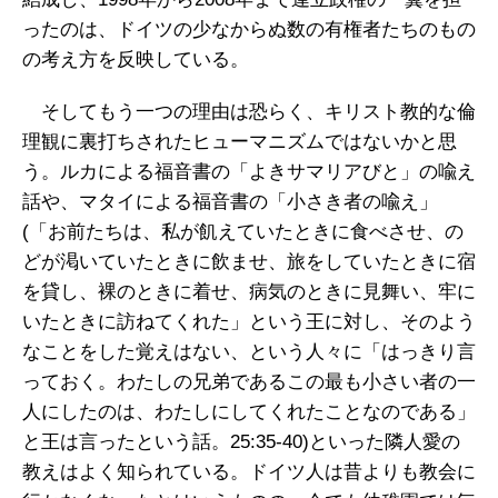
ったのは、ドイツの少なからぬ数の有権者たちのもの
の考え方を反映している。
そしてもう一つの理由は恐らく、キリスト教的な倫
理観に裏打ちされたヒューマニズムではないかと思
う。ルカによる福音書の「よきサマリアびと」の喩え
話や、マタイによる福音書の「小さき者の喩え」
(「お前たちは、私が飢えていたときに食べさせ、の
どが渇いていたときに飲ませ、旅をしていたときに宿
を貸し、裸のときに着せ、病気のときに見舞い、牢に
いたときに訪ねてくれた」という王に対し、そのよう
なことをした覚えはない、という人々に「はっきり言
っておく。わたしの兄弟であるこの最も小さい者の一
人にしたのは、わたしにしてくれたことなのである」
と王は言ったという話。25:35-40)といった隣人愛の
教えはよく知られている。ドイツ人は昔よりも教会に