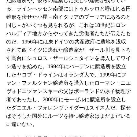
た醸造所や、彼らの建築した美しい建物が残ってい
る。ラインヘッセン南部にはトゥルッロと呼ばれる円
錐形を伏せた小屋－南イタリアのプーリアにあるのと
同じ－がいくつも見られるが、これは18世紀にロン
バルディア地方からやってきた労働者たちが伝えたも
のだ。1956年には東ドイツの共産政府に農地を没収
されて西ドイツに逃れた醸造家が、ザール川を見下ろ
す高台にシュロス・ザールシュタインを購入してワイ
ン造りを始めた。1994年にバーデンに醸造所を設立
したヤコブ・ドゥインはオランダ人で、1999年にフ
ァン・フォルクセン醸造所を購入したローマン・ニエ
ヴォドニツァンスキーの父はポーランドの原子物理学
者であったし、2000年にモーゼルに醸造所を設立し
たダニエル・フォレンヴァイダーはスイス人だ。探せ
ばそうした国外にルーツを持つ醸造家はまだまだいる
に違いない。