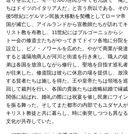
造りを伝えた。モーゼルの住民が今でも冗談で「俺た
ちはドイツのイタリア人だ」と言う所以である。その
後5世紀にゲルマン民族大移動を契機としてローマ帝
国が滅亡し、アイルランドから宣教師たちが訪れてキ
リスト教を布教し、11世紀にはブルゴーニュからシ
トー会の修道士たちがやってきてドイツ各地に分院を
設立し、ピノ・ノワールを広めた。やがて商業が発達
すると遠隔地商人が河川と街道を行き来し、職人の徒
弟は各国を放浪しながら修行し、聖地を目指す巡礼者
が往来した。修道院は彼らに休息の場を提供し、放浪
する貧者たちは施しを得た。王や皇帝たちは領地を巡
回して裁判を行い、各国の貴族たちは政略結婚で縁戚
関係に結ばれ、婚礼の際には祝宴を催し民衆にワイン
を振る舞った。そしてまた都市の内部でもユダヤ人が
キリスト教徒と共に暮らし、時に衝突しつつも異なる
文化が共存していた。