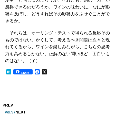
ルギーと同じなのだろうか。それとも、別の「力」が
感得できるのだろうか。ワインの味わいに、なにが影
響を及ぼし、どうすればその影響力をふせぐことがで
きるか。
それらは、オーリング・テストで得られる反応その
ものではない。かくして、考えるべき問題は次々と現
れてくるから、ワインを楽しみながら、こちらの思考
力を高めるしかない。正解のない問いほど、面白いも
のはない。（了）
H
F
X
Share
a
a
t
c
e
e
n
b
a
o
o
PREV
k
Vol.97
NEXT