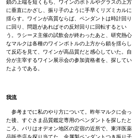
鎖の上端を短くもち、ワインのボトルやグラスの上方
に垂直にかざし、振り子のように手早くリズミカルに
揺らす。ワインが高質ならば、ペンダントは時計回り
に回り、問題があればその反対回りに回転するとい
う。ラシーヌ主催の試飲会が終わったあと、研究熱心
なマルクは各種のワインボトルの上方から鎖を揺らし
て反応を見て、ワインが高品質だと感心していた。自
分が主宰するワイン展示会の参加資格者を、探してい
たようである。
我流
参考までに私のやり方について。昨年マルクに会っ
た後、すぐさま品質鑑定専用のペンダントを探したと
ころ、パリはオデオン地区の定宿の近所で、東洋医薬
品販売店を探り当てた。金属製ペンダントつき振り子