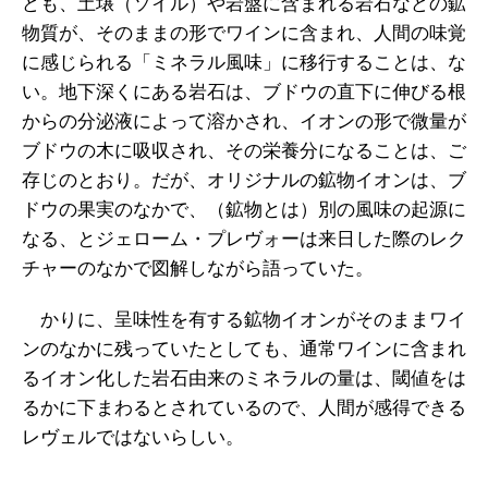
ども、土壌（ソイル）や岩盤に含まれる岩石などの鉱
物質が、そのままの形でワインに含まれ、人間の味覚
に感じられる「ミネラル風味」に移行することは、な
い。地下深くにある岩石は、ブドウの直下に伸びる根
からの分泌液によって溶かされ、イオンの形で微量が
ブドウの木に吸収され、その栄養分になることは、ご
存じのとおり。だが、オリジナルの鉱物イオンは、ブ
ドウの果実のなかで、（鉱物とは）別の風味の起源に
なる、とジェローム・プレヴォーは来日した際のレク
チャーのなかで図解しながら語っていた。
かりに、呈味性を有する鉱物イオンがそのままワイ
ンのなかに残っていたとしても、通常ワインに含まれ
るイオン化した岩石由来のミネラルの量は、閾値をは
るかに下まわるとされているので、人間が感得できる
レヴェルではないらしい。