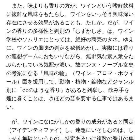
また、味よりも香りの方が、ワインという嗜好飲料
に複雑な風味をもたらし、ワインをいっそう興味深い
存在にさせる効果があることも、たしか。だが、ワイ
ンの香りの多様性と判別の「むずかしさ」は、ワイン
学校やソムリエにとっては、絶好の商売のタネ。ゆえ
に、ワインの風味の判定を秘儀めかし、実際には香り
の連想ゲームにおちいりながら、無邪気な素人衆をた
ぶらかしている気配が濃い。故アンヌ・ノーブル女史
の考案になる「風味の輪」（ワイン・アロマ・ホウィ
ール）図を援用して、動物・植物・鉱物などジャンル
別に「○○のような香り」があると列挙し、飲み手を
煙に巻くことは、さほどの芸を要する仕事ではあるま
い。
が、ワインになにがしかの香りの成分があると同定
（アイデンティファイ）し、連想にいそしむのは、し
ょせん無駄というもの。特定あるいは複数の香りの集