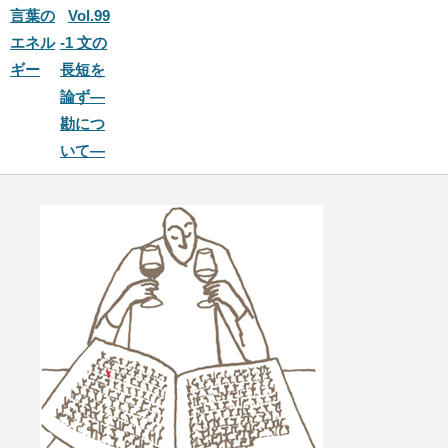
言葉の
Vol.99
エネル
-1 文の
ギー
長短を
論ず―
勘につ
いて―