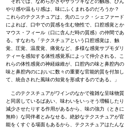
それでは、なめらかさやザラツキなどの触感、ひん
やり感や温もり感は、味にふくまれるのだろうか？
これらのテクスチュアは、先のニック・シェファード
によれば、口中での質感を生む物性で、口腔感覚とか
マウス・フィール（口に含んだ時の質感）の仲間であ
る。すなわち「テクスチュアという口腔感覚は、触
覚、圧覚、温度覚、痛覚など、多様な感覚サブモダリ
ティーを感知する体性感覚系によって仲介される。こ
れらの体性感覚の神経線維が、口腔内の味と鼻腔内の
味と鼻腔内のにおいに数々の重要な官能的質を付加し
て、統合された風味の知覚を形成するのである。」
このテクスチュアがワインのなかで複雑な呈味物質
と同居しているばあい、味わいをいっそう増幅したり
減少させたりする作用があるから、味の強力（ときに
無粋）な同伴者とみなせる。絶妙なテクスチュアが官
能をくすぐる場面もあるから、テクスチュアはたんな