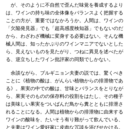
が、そのように不自然で歪んだ味覚を養成するより
は、ワインの持ち味の全体像をバランスよく把握する
ことの方が、重要ではなかろうか。人間は、ワインの
「欠陥発見器」でも「超高感度検知器」でもないのだ
から、わざわざ機械に変身する必要はない。そんな機
械人間は、知ったかぶりのワインマニアでないとした
ら、見えないものを見たがり、つねに異見を述べたが
る、逆立ちしたワイン批評家の同類でしかない。
余談ながら、ブルギニョン夫妻の説では、驚くべき
ことに《植物の酸は、がんらい植物からの排泄物であ
る》。果実の中での酸は、甘味とバランスをとりなが
ら、果実そのものの保存料の役割をはたし、その種子
は美味しい果実をついばんだ鳥から糞とともに排泄さ
れることになる。人間は植物からの排泄物に由来する
ワインの酸味を、たいそう有り難がって飲んでいる、
と夫妻はワイン愛好家に皮肉な冗談を浴びせかける。