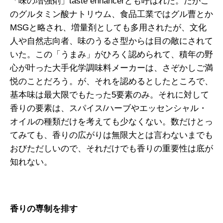
「味の増強剤」taste enhancerとも呼ばれた。だがこ
のグルタミン酸ナトリウム、食品工業ではグル曹とか
MSGと略され、増量剤としても多用されたが、文化
人や自然志向者、味のうるさ型からは目の敵にされて
いた。この「うまみ」がひろく認められて、積年の野
心が叶った大手化学調味料メーカーは、さぞかしご満
悦のことだろう。が、それを認めるとしたところで、
基本味は最大限でもたった5要素のみ。それに対して
香りの要素は、スパイス/ハーブやエッセンシャル・
オイルの種類だけを考えても少なくない。数だけとっ
てみても、香りの広がりは無限大とは言わないまでも
おびただしいので、それだけでも香りの重要性は底が
知れない。
香りの専制を排す