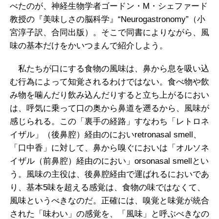
べたのが、神経生物学者ゴードン・M・シェファード
教授の『美味しさの脳科学』“Neurogastronomy”（小
宮淳子訳、合同出版）。そこで同書によりながら、風
味の基本だけをかいつまんで紹介しよう。
私たちが口にする食物の風味は、鼻から息を吸い込
む行為によって知覚されるわけではない。食べ物や飲
み物を噛んだり飲み込んだりすると立ち上がるにおい
は、呼気に乗って口の奥から鼻道を遡るから、風味が
感じられる。この「裏手の経路」すなわち「レトロネ
イザル」（後鼻腔）経由のにおいretronasal smell、
「口中香」に対して、鼻から嗅ぐにおいは「オルソネ
イザル（前鼻腔）経由のにおい」orsonasal smellとい
う。風味の主役は、後鼻腔経由で運ばれるにおいであ
り、基本5味を超える感覚は、食物の味ではなくて、
風味というべきなのだ。正確には、嗅覚と味覚が統合
された「味わい」の感覚を、「風味」と呼ぶべきなの