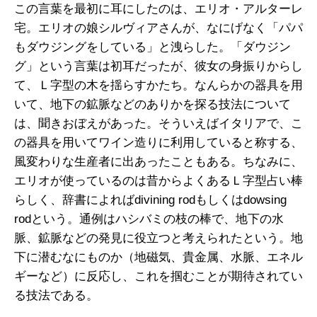
この言葉を最初に耳にしたのは、エリオ・アルターレ
宅。エリオの娘シルヴィアさんが、なにげなく「パパ
もダウジングをしている」と洩らした。「ダウジン
グ」という言葉は初耳だったが、彼女の身振りからし
て、Ｌ字型の木を揺らすかたち。なんらかの器具を用
いて、地下の鉱脈などのありかを探る技法について
は、聞きおぼえがあった。そういえばイタリアで、こ
の器具を用いてワイン造りに利用していると称する、
風変わりな生産者に出あったこともある。ちなみに、
エリオが使っているのは昔からよくあるＬ字型占い棒
らしく、辞書によればdivining rodもしくはdowsing
rodという。通例はハシバミの枝の棒で、地下の水
脈、鉱脈などの発見に役立つと考えられたという。地
下に潜むなにものか（地磁気、貴金属、水脈、エネル
ギーなど）に反応し、これを掴むことが期待されてい
る技法である。