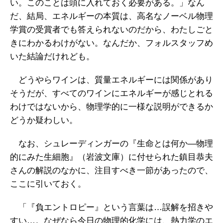
い。このことは頭に入れておく必要がある。」なん
だ、結局、エネルギーの本質は、高名なノーベル物理
学賞の受賞者でも答えられないのだから、わたしごと
きにわかるわけがない。なんだか、フォルスタッフめ
いた結論だけれども。
どうやらワインは、質量エネルギーには関係があり
そうだが、すべてのワインにエネルギーが感じとれる
わけではないから、物理学的に一様な説明ができるか
どうか疑わしい。
なお、シュレーディンガーの『生命とは何か―物理
的にみた生細胞』（岩波文庫）に付せられた鎮目恭夫
さんの解説のなかに、注目すべき一節があったので、
ここに引いておく。
「『負エントロピー』という言葉は…誤解を招きや
すい…。なぜなら今日の物理的化学には、熱力学のエ