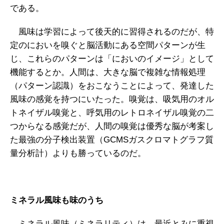
である。
風味は学習によって後天的に習得されるのだが、特
定のにおいを嗅ぐと脳活動にある空間パターンが生
じ、これらのパターンは「においのイメージ」として
機能するとか。人間は、大きな脳で複雑な情報処理
（パターン認識）をおこなうことによって、発達した
風味の感覚を持つにいたった。嗅覚は、吸気用のオル
トネイザル嗅覚と、呼気用のレトロネイザル嗅覚の二
つからなる感覚だが、人間の嗅覚は優秀な脳が考案し
た最強の分子検出装置（GCMSガスクロマトグラフ質
量分析計）よりも勝っているのだ。
ミネラル風味も味のうち
ミネラル風味（ミネラリティ）は、最近とみに重視