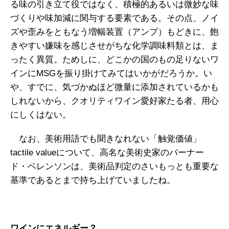
る味の引き立て役ではなく、積極的あるいは微妙な味
づくりや味加減に関与する要素である。その点、ノイ
ズや歪みをともなう増幅装置（アンプ）もどきに、飽
きやすい嫌味を感じさせがちな化学調味料類とは、ま
ったく異質。ためしに、どこかの国のもの足りないワ
インにMSGを振り掛けてみてはいかがだろうか。い
や、すでに、気づかぬほど微量に添加されているかも
しれないから、クオリティワイン愛好家たる者、用心
にしくはない。
なお、美術用語でも聞きなれない「触覚価値」
tactile valueについて、高名な美術史家のバーナー
ド・ベレンソンは、美術品判定のさいもっとも重要な
基準であるとまで持ち上げていましたね。
ワインにエネルギー？