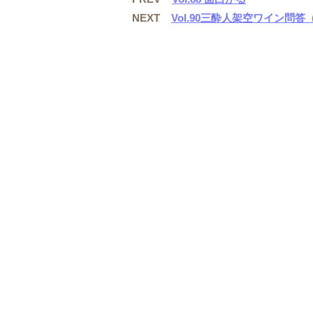
k
NEXT
Vol.90三酔人架空ワイン問答