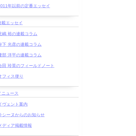
2011年以前の定番エッセイ
連載エッセイ
北嶋 裕の連載コラム
寺下 光彦の連載コラム
建部 洋平の連載コラム
合田 玲英のフィールドノート
オフィス便り
／ニュース
イヴェント案内
ラシーヌからのお知らせ
メディア掲載情報