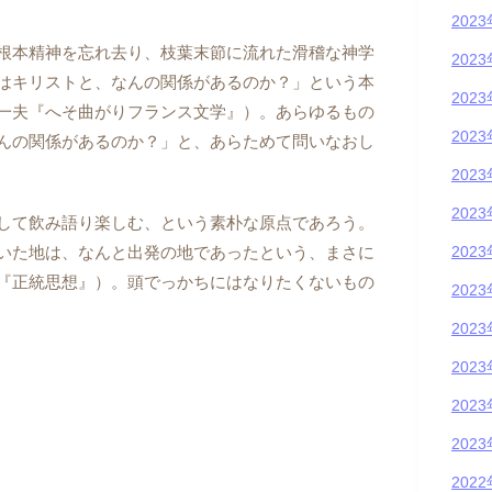
202
根本精神を忘れ去り、枝葉末節に流れた滑稽な神学
202
はキリストと、なんの関係があるのか？」という本
202
一夫『へそ曲がりフランス文学』）。あらゆるもの
202
んの関係があるのか？」と、あらためて問いなおし
202
202
して飲み語り楽しむ、という素朴な原点であろう。
いた地は、なんと出発の地であったという、まさに
202
『正統思想』）。頭でっかちにはなりたくないもの
202
202
202
202
202
202