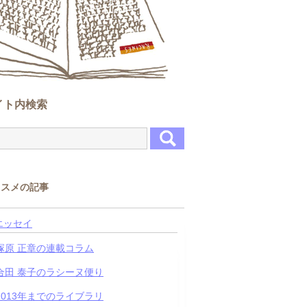
イト内検索
ススメの記事
エッセイ
塚原 正章の連載コラム
合田 泰子のラシーヌ便り
2013年までのライブラリ