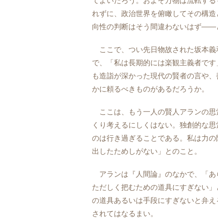
てよいだろう。およそ万物は流転する
れずに、政治世界を俯瞰してその構造
向性の判断はそう間違わないはず――
ここで、つい先日物故された坂本義
で、「私は長期的には楽観主義者です
も造詣が深かった現代の賢者の言や、
かに頼るべきものがあるだろうか。
ここは、もう一人の賢人アランの思
くり考えるにしくはない。独創的な思
のは行き過ぎることである。私は力の
出したためしがない」とのこと。
アランは『人間論』のなかで、「あ
ただしく把むための道具にすぎない」
の道具あるいは手段にすぎないと弁え
されてはなるまい。