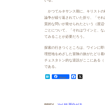
いる。
かつてルネサンス期に、キリストの
論争が繰り返されていた折り、「それ
質的な問いが発せられたという（渡辺
ごとについて、「それはワインと、な
てみることが必要だろう。
探索の行きつくところは、ワインに即
理想地をめざした冒険の旅がたどり着
チェスタトン的な逆説がここにある（
である。
H
F
X
Share
a
a
t
c
e
e
n
b
a
o
PREV
Vol.88 面白がる
o