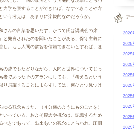
ものだし、一国の政局という局地的な現象にとらわ
と力学を察することができれば、なすべきことや方
という考えは、あまりに楽観的なのだろうか。
ア
和さんの言葉を思いだす。かつて氏は講演会の席
202
」と発言されたのを聞いたことがある。保守主義に
202
善し。もし人間の叡智を信頼できないとすれば、ほ
202
202
索の跡でもたどりながら、人間と世界についてじっ
202
索者であったそのアランにしても、「考えるという
限り飛躍することによらずしては、何ひとつ見つけ
202
202
202
らゆる観念もまた、（４分儀のようにものごとを）
といっている。およそ観念や概念は、認識するため
202
るべきであって、出来あいの観念にとらわれ、圧倒
202