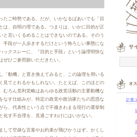
ったご時勢である。だが、いかなるばあいでも「目
とは、自明の理である。つまりは、いかに目的が正
いと言いくるめることはできないのである。そのう
、手段が一人歩きするだけという怖ろしい事態にな
サ
ハックスレーに、『目的と手段』という論理明快な
はぜひご参照願いただきたい。
し「動機」と置き換えてみると、この論理を用いる
く見てとれるかもしれない。たとえば、このほどの
オ
。むろん党利党略はあらゆる政党活動の主要動機な
をなす仕組みが、特定の政党や政治家たちの思惑な
定番
がら、代表性という点で不備きわまる現行の選挙制
と化す不合理を、見過ごすわけにはいかない。
まして空疎な言葉やお約束が飛びかうはず。かくし