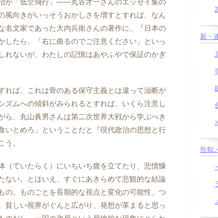
治が「低空飛行」――丸谷才一さんのエッセイ集の
の風向きがいっそうおかしさを増すとすれば、なん
な名文家であった大内兵衛さんの著作に、『日本の
新・
かしたら、「右に曲るのでご注意ください」といっ
しれないが、わたしの記憶はあやふやで保証のかぎ
すれば、これは骨のある保守主義とは違って油断が
シズムへの傾斜がみられるとすれば、いくら注意し
がら、丸山眞男さんは第二次世界大戦から学ぶべき
食いとめろ」ということだと『現代政治の思想と行
こう。
告知
体（ていたらく）にいちいち腹を立てたり、悲憤慷
たない。とはいえ、すぐにあきらめて悲観的な結論
もの。ものごとを長期的な視点と変化の可能性、つ
、貧しい視界がぐんと広がり、発想が革まると思っ