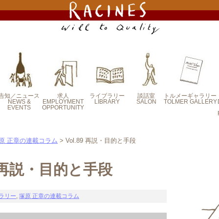
告知／ニュース
求人
ライブラリー
談話室
トルメーギャラリー
NEWS &
EMPLOYMENT
LIBRARY
SALON
TOLMER GALLERY
EVENTS
OPPORTUNITY
定番エッセイ
新・連載エッセイ
塚原 正章の連載
合田 泰子のラシ
北嶋 裕の連載コ
寺下 光彦の連載
建部 洋平の連載
合田 玲英のフィ
オフィス便り
コラム
ーヌ便り
ラム
コラム
コラム
ールドノート
イヴェント案内
ラシーヌからのお
メディア掲載情報
求人-募集要項
求人エントリー
知らせ
原 正章の連載コラム
> Vol.89 再説・目的と手段
9 再説・目的と手段
ラリー
,
塚原 正章の連載コラム