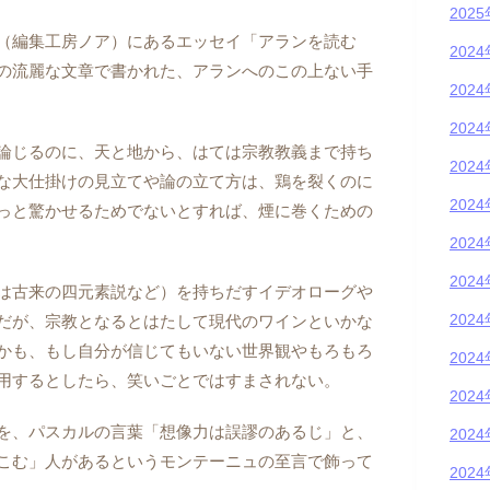
202
（編集工房ノア）にあるエッセイ「アランを読む
202
の流麗な文章で書かれた、アランへのこの上ない手
202
202
論じるのに、天と地から、はては宗教教義まで持ち
202
な大仕掛けの見立てや論の立て方は、鶏を裂くのに
202
っと驚かせるためでないとすれば、煙に巻くための
202
202
は古来の四元素説など）を持ちだすイデオローグや
202
だが、宗教となるとはたして現代のワインといかな
かも、もし自分が信じてもいない世界観やもろもろ
202
用するとしたら、笑いごとではすまされない。
202
を、パスカルの言葉「想像力は誤謬のあるじ」と、
202
こむ」人があるというモンテーニュの至言で飾って
202