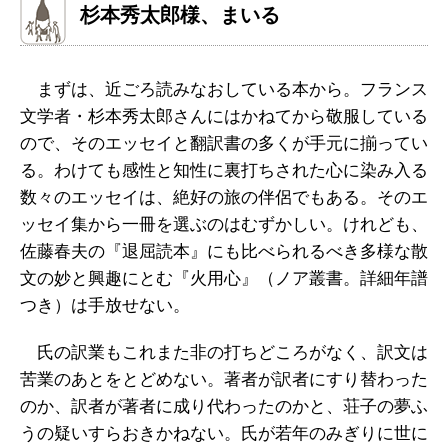
杉本秀太郎様、まいる
まずは、近ごろ読みなおしている本から。フランス
文学者・杉本秀太郎さんにはかねてから敬服している
ので、そのエッセイと翻訳書の多くが手元に揃ってい
る。わけても感性と知性に裏打ちされた心に染み入る
数々のエッセイは、絶好の旅の伴侶でもある。そのエ
ッセイ集から一冊を選ぶのはむずかしい。けれども、
佐藤春夫の『退屈読本』にも比べられるべき多様な散
文の妙と興趣にとむ『火用心』（ノア叢書。詳細年譜
つき）は手放せない。
氏の訳業もこれまた非の打ちどころがなく、訳文は
苦業のあとをとどめない。著者が訳者にすり替わった
のか、訳者が著者に成り代わったのかと、荘子の夢ふ
うの疑いすらおきかねない。氏が若年のみぎりに世に