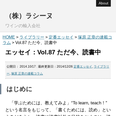
About
（株）ラシーヌ
ワインの輸入会社
HOME
>
ライブラリー
>
定番エッセイ
>
塚原 正章の連載コ
ラム
> Vol.87 ただ今、読書中
エッセイ：Vol.87 ただ今、読書中
公開日：
2014.10/17
: 最終更新日：2014/12/26
定番エッセイ
,
ライブラリ
ー
,
塚原 正章の連載コラム
はじめに
「学ぶためには、教えてみよ」“To learn, teach！”
という名言をもじって、「書くためには、読め」とい