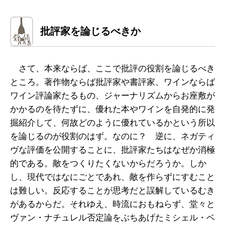
批評家を論じるべきか
さて、本来ならば、ここで批評の役割を論じるべき
ところ。著作物ならば批評家や書評家、ワインならば
ワイン評論家たるもの、ジャーナリズムからお座敷が
かかるのを待たずに、優れた本やワインを自発的に発
掘紹介して、何故どのように優れているかという所以
を論じるのが役割のはず。なのに？ 逆に、ネガティ
ヴな評価を公開することに、批評家たちはなぜか消極
的である。敵をつくりたくないからだろうか。しか
し、現代ではなにごとであれ、敵を作らずにすむこと
は難しい。反応することが思考だと誤解しているむき
があるからだ。それゆえ、時流におもねらず、堂々と
ヴァン・ナチュレル否定論をぶちあげたミシェル・ベ