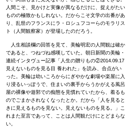
人間こそ、見かけと実像が異なるだけに、捉えがたい
ものの極致かもしれない。だからこそ文学の出番があ
り、乱世のフランスにラ・ロシュフコーらのモラリス
ト（人間観察家）が登場したのだろう。
人生相談欄の回答を見て、美輪明宏の人間観は確か
であると、つねづね感嘆していた。朝日新聞の美輪・
連続インタヴュー記事「人生の贈りもの②2014.09.17
見えないものを見る目 養われた」を読み、合点がい
った。美輪は幼いころからにぎやかな劇場や楽屋に入
り浸るいっぽうで、住まいの裏手からうかがえる風呂
屋の裸像や遊郭での痴態を見慣れていたから、着るも
のでごまかされなくなったとか。だから「人を見ると
きに見えるものを見ない。見えないものを見る。」こ
れまた至言であって、ことは人間観だけにとどまらな
い。