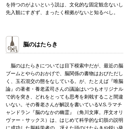
を持つのがよいという説は、文化的な固定観念ないし
先入観にすぎず、まったく根拠がないと知るべし。
脳のはたらき
脳のはたらきについては目下模索中だが、最近の脳
ブームとやらのおかげで、脳関係の書物はおびただし
く、玉石混交の態をなしている。が、たとえば『唯脳
論』の著者・養老孟司さんの議論はいつもオリジナル
で的を突き、どれをとっても思考を刺戟すること間違
いない。その養老さんが解説を書いているV.S.ラマチ
ャンドラン『脳のなかの幽霊』（角川文庫。序文オリ
ヴァー・サックス）は、はじめて科学的な幻肢の説明
に成功した脳科学者の、冴えた頭のはたらきや鋭い発