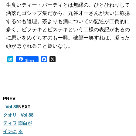
生臭いティー・パーティとは無縁の、ひとひねりして
洒落たゴシップ集だから、丸谷才一さんが大いに称揚
するのも道理。茶よりも酒についての記述が圧倒的に
多く、ビフテキとビステキという二様の表記があるの
に思いをめぐらすのも一興。破顔一笑すれば、凝った
頭がほぐれること疑いなし。
H
F
X
Share
a
a
t
c
e
e
n
b
a
o
o
PREV
k
Vol.86
NEXT
クオリ
Vol.88
ティワ
面白が
インに
る