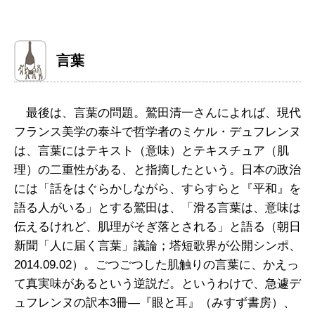
言葉
最後は、言葉の問題。鷲田清一さんによれば、現代
フランス美学の泰斗で哲学者のミケル・デュフレンヌ
は、言葉にはテキスト（意味）とテキスチュア（肌
理）の二重性がある、と指摘したという。日本の政治
には「話をはぐらかしながら、すらすらと『平和』を
語る人がいる」とする鷲田は、「滑る言葉は、意味は
伝えるけれど、肌理がそぎ落とされる」と語る（朝日
新聞「人に届く言葉」議論；塔短歌界が公開シンポ、
2014.09.02）。ごつごつした肌触りの言葉に、かえっ
て真実味があるという逆説だ。というわけで、急遽デ
ュフレンヌの訳本3冊―『眼と耳』（みすず書房）、