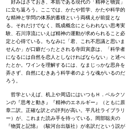
好みはさておき、本筋である現代の「精神と物質」
に立ち返ろう。ここでは、かたや哲学、かたや科学的
な精神と学問の体系的蓄積という両構えが前提とな
る。それだけでなく、既成概念にとらわれない思考実
験、石川淳流にいえば精神の運動が求められること必
定と心得ている。ちなみに「君、これ不思議と思いま
せんか」が口癖だったとされる寺田寅彦は、「科学者
になるには自然を恋人としなければならない」と述べ
たとか。ワインを理解するには、なまじっかな思弁を
弄さず、自然にむきあう科学者のような魂がいるのだ
ろう。
哲学といえば、机上や周辺にはいつもＨ．ベルクソ
ンの『思考と動き』『精神のエネルギー』（ともに原
章二訳。正確な訳との評判が高い。平凡社ライブラリ
ー）が、これまた読み手を待っている。岡部聡夫の
『物質と記憶』（駿河台出版社）が名訳だという説が