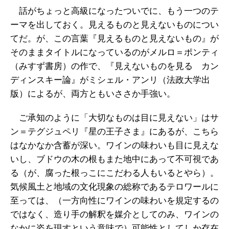
話がちょっと高級になったついでに、もう一つのテ
ーマを出しておく。見えるものと見えないものについ
てだ。が、この言葉『見えるものと見えないもの』が
そのままタイトルになっているのがメルロ­­＝ポンティ
（みすず書房）の作で、『見えないものを見る カン
ディンスキー論』がミシェル・アンリ（法政大学出
版）によるが、両方ともいささか手強い。
ご承知のように「大切なものは目に見えない」はサ
ン＝テグジュペリ『星の王子さま』にあるが、こちら
はなかなか含蓄が深い。ワインの味わいも目に見えな
いし、ブドウの木の根もまた地中にあって不可視であ
る（が、腐った根っこにこだわる人もいるとやら）。
気候風土と地域の文化現象の総称であるテロワールに
至っては、（一方向性にワインの味わいを規定するの
ではなく、造り手の解釈を媒介としてのみ、ワインの
なかに姿を現すという意味で）可能性としてしか存在