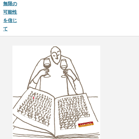
無限の
可能性
を信じ
て