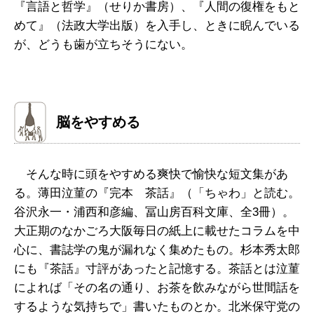
『言語と哲学』（せりか書房）、『人間の復権をもと
めて』（法政大学出版）を入手し、ときに睨んでいる
が、どうも歯が立ちそうにない。
脳をやすめる
そんな時に頭をやすめる爽快で愉快な短文集があ
る。薄田泣菫の『完本 茶話』（「ちゃわ」と読む。
谷沢永一・浦西和彦編、冨山房百科文庫、全3冊）。
大正期のなかごろ大阪毎日の紙上に載せたコラムを中
心に、書誌学の鬼が漏れなく集めたもの。杉本秀太郎
にも『茶話』寸評があったと記憶する。茶話とは泣菫
によれば「その名の通り、お茶を飲みながら世間話を
するような気持ちで」書いたものとか。北米保守党の