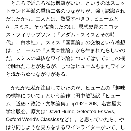
ところで近ごろ私は機嫌がいい。というのはスコッ
トランド学派の重鎮二名のつながりが、強く認識され
だしたから。二人とは、敬愛すべきD．ヒュームと
A．スミス。そう指摘したのは、思想史家のニコラ
ス・フィリップソン（『アダム・スミスとその時
代』、白水社）。スミス『国富論』の交換という着想
は、ヒュームの『人間本性論』から生まれたらしいの
だ。スミスの卓抜なワイン論についてはすでにこの欄
で触れたことがあるが、じつはヒュームもまたワイン
と浅からぬつながりがある。
かねがね私が注目していたのが、ヒュームの「趣味
の標準について」という論作（田中敏弘訳『ヒュー
ム 道徳・政治・文学論集』pp192－208、名古屋大
学出版会。原文は“David Hume, Selected Essays,
Oxford World’s Classicsなど）。と思っていたら、や
はり同じような見方をするワインライターがいて、し