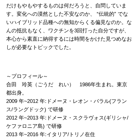
だけもやもやするものは何だろうと、自問していま
す。変化への漠然とした不安なのか、 “伝統的” でな
いハイブリッド品種への無知からくる偏見なのか。な
んの抵抗もなく、ワクチンを3回打った自分ですが、
本心から素直に納得するには時間をかけた見つめなお
しが必要なトピックでした。
～プロフィール～
合田 玲英（ごうだ れい） 1986年生まれ。東京
都出身。
2009 年~2012 年:ドメーヌ・レオン・バラル(フラン
ス/ラングドック) で研修
2012 年~2013 年:ドメーヌ・スクラヴォス(ギリシャ/
ケファロニア島) で研修
2013 年~2016 年:イタリア/トリノ在住