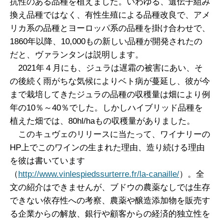
抗性のある品種を植えました。いわゆる、遺伝子組み
換え品種ではなく、有性生殖による品種改良で、アメ
リカ系の品種とヨーロッパ系の品種を掛け合わせで、
1860年以降、10,000もの新しい品種が開発されたの
だと、ヴァランタンは説明します。
2021年４月にも、ジュラは遅霜の被害にあい、そ
の後続く雨がちな気候によりベト病が蔓延し、彼が今
まで栽培してきたジュラの品種の収穫量は畑により例
年の10％～40％でした。しかしハイブリッド品種を
植えた畑では、80hl/haもの収穫量がありました。
このキュヴェのリリースに当たって、ワイナリーの
HP上でこのワインの生まれた理由、造り続ける理由
を彼は書いています
（
http://www.vinlespiedssurterre.fr/la-canaille/
）。全
文の紹介はできませんが、ブドウの農薬なしでは生存
できない依存性への考察、農薬や醸造添加物を販売す
る企業からの解放、銀行や顧客からの経済的独立性を