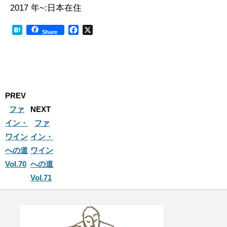
2017 年~:日本在住
H
F
X
Share
a
a
t
c
e
e
n
b
a
o
o
PREV
k
ファ
NEXT
イン・
ファ
ワイン
イン・
への道
ワイン
Vol.70
への道
Vol.71