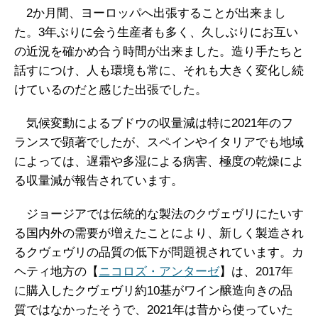
2か月間、ヨーロッパへ出張することが出来まし
た。3年ぶりに会う生産者も多く、久しぶりにお互い
の近況を確かめ合う時間が出来ました。造り手たちと
話すにつけ、人も環境も常に、それも大きく変化し続
けているのだと感じた出張でした。
気候変動によるブドウの収量減は特に2021年のフ
ランスで顕著でしたが、スペインやイタリアでも地域
によっては、遅霜や多湿による病害、極度の乾燥によ
る収量減が報告されています。
ジョージアでは伝統的な製法のクヴェヴリにたいす
る国内外の需要が増えたことにより、新しく製造され
るクヴェヴリの品質の低下が問題視されています。カ
ヘティ地方の【
ニコロズ・アンターゼ
】は、2017年
に購入したクヴェヴリ約10基がワイン醸造向きの品
質ではなかったそうで、2021年は昔から使っていた