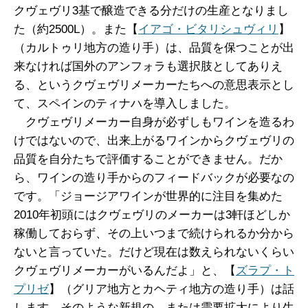
クヴェヴリ3基で醸造できる分だけの生産となりまし
た（約2500L）。また【
イアゴ・ビタリシュヴィリ
】
（カルトゥリ地方の造り手）は、品質を保つことが出
来なければ国外のアンフォラも選択肢としてありえ
る、というクヴェヴリメーカーたちへの意思表示とし
て、スペインのティナハを導入しました。
クヴェヴリメーカー自身が必ずしもワインを造るわ
けではないので、出来上がるワインからクヴェヴリの
品質を自分たちで評価することができません。だか
ら、ワインの造り手からのフィードバックが必要なの
です。「ジョージアワインが世界的に注目を集めた
2010年初頭にはクヴェヴリのメーカーは3軒ほどしか
稼働しておらず、その上いつまで続けられるか分から
ないと言っていた。だけど現在は数えられないくらい
クヴェヴリメーカーがいるんだよ」と、【
ズラプ・ト
プリゼ
】（グリア地方とカヘティ地方の造り手）は話
します。そのような新規の、または需要拡大により生