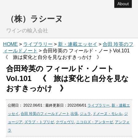
About
（株）ラシーヌ
ワインの輸入会社
HOME
>
ライブラリー
>
新・連載エッセイ
>
合田 玲英のフ
ィールドノート
> 合田玲英の フィールド・ノートVol.101
《 旅は変化と自分を見なおすきっかけ 》
合田玲英の フィールド・ノート
Vol.101 《 旅は変化と自分を見な
おすきっかけ 》
公開日：
2022.06/01
: 最終更新日：2022/06/01
ライブラリー
,
新・連載エ
ッセイ
,
合田 玲英のフィールドノート
出張
,
ジュラ
,
ドメーヌ・モレル
,
ジ
ョージア
,
ズラブ・トプリゼ
,
クヴェヴリ
,
ニコロズ・アンターゼ
,
アンフォ
ラ