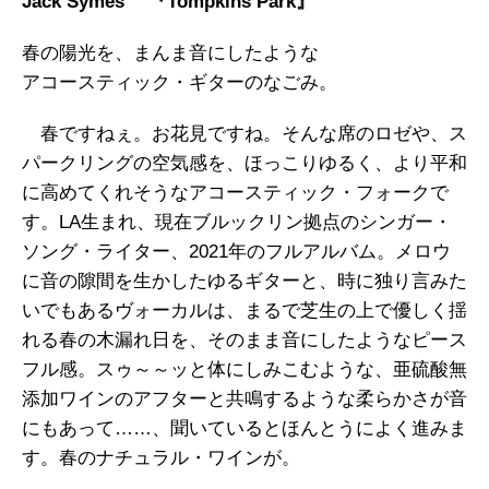
Jack Symes
『
Tompkins Park
』
春の陽光を、まんま音にしたような
アコースティック・ギターのなごみ。
春ですねぇ。お花見ですね。そんな席のロゼや、ス
パークリングの空気感を、ほっこりゆるく、より平和
に高めてくれそうなアコースティック・フォークで
す。LA生まれ、現在ブルックリン拠点のシンガー・
ソング・ライター、2021年のフルアルバム。メロウ
に音の隙間を生かしたゆるギターと、時に独り言みた
いでもあるヴォーカルは、まるで芝生の上で優しく揺
れる春の木漏れ日を、そのまま音にしたようなピース
フル感。スゥ～～ッと体にしみこむような、亜硫酸無
添加ワインのアフターと共鳴するような柔らかさが音
にもあって……、聞いているとほんとうによく進みま
す。春のナチュラル・ワインが。