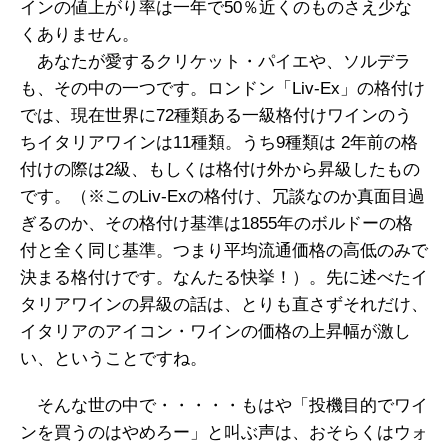
インの値上がり率は一年で50％近くのものさえ少な
くありません。
あなたが愛するクリケット・パイエや、ソルデラ
も、その中の一つです。ロンドン「Liv-Ex」の格付け
では、現在世界に72種類ある一級格付けワインのう
ちイタリアワインは11種類。うち9種類は 2年前の格
付けの際は2級、もしくは格付け外から昇級したもの
です。（※このLiv-Exの格付け、冗談なのか真面目過
ぎるのか、その格付け基準は1855年のボルドーの格
付と全く同じ基準。つまり平均流通価格の高低のみで
決まる格付けです。なんたる快挙！）。先に述べたイ
タリアワインの昇級の話は、とりも直さずそれだけ、
イタリアのアイコン・ワインの価格の上昇幅が激し
い、ということですね。
そんな世の中で・・・・・もはや「投機目的でワイ
ンを買うのはやめろー」と叫ぶ声は、おそらくはウォ