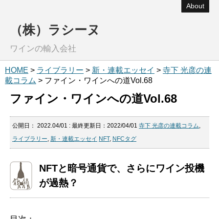
About
（株）ラシーヌ
ワインの輸入会社
HOME
>
ライブラリー
>
新・連載エッセイ
>
寺下 光彦の連
載コラム
> ファイン・ワインへの道Vol.68
ファイン・ワインへの道Vol.68
公開日：
2022.04/01
: 最終更新日：2022/04/01
寺下 光彦の連載コラム
,
ライブラリー
,
新・連載エッセイ
NFT
,
NFCタグ
NFTと暗号通貨で、さらにワイン投機
が過熱？