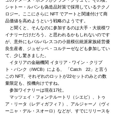
ュのドメーヌ・ポンソがグラン・クリュで。その後、
シャトー・ルパンも偽造品対策で採用しているテクノ
ロジー。ここにさらに NFT でアートと関連付けて商
品価値を高めようという戦略のようです。
と聞くと、そんなのに参加するのは大手・大規模ワ
イナリーだけだろう、と思われるかもしれないのです
が、意外にもバルバレスコの小規模伝統派家族経営優
良生産者、ジュゼッペ・コルテーゼなども参加してい
て、少し驚きました。
イタリアの金融機関 イタリア・ワイン・クリプ
ト・バンク（IWCB）による、 「Catch 22」と言う
この NFT、それぞれのロットが22セットのみとの数
量限定も、投機向けですね。
参加ワイナリーは現在17社。
マッツェイ・フォンテルートリ（シエピ）、トゥ
ア・リータ（レディガフィ７）、アルジャーノ（ヴィ
ーニャ・デル・スオーロ）などが、すでにリリースを