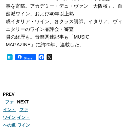
事を寄稿。アカデミー・デュ・ヴァン 大阪校」、自
然派ワイン、および40年以上熟
成イタリア・ワイン、各クラス講師。イタリア、ヴィ
ニタリーのワイン品評会・審査
員の経歴も。音楽関連記事も「MUSIC
MAGAZINE」に約20年、連載した。
H
F
X
Share
a
a
t
c
e
e
n
b
a
o
o
PREV
k
ファ
NEXT
イン・
ファ
ワイン
イン・
への道
ワイン