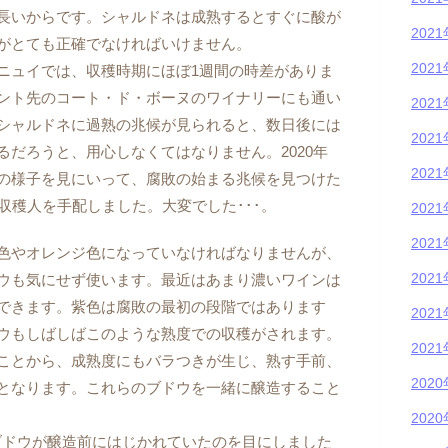
長いからです。シャルドネは成熟するとすぐに酸が
202
がとても正確でなければいけません。
202
ュイでは、収穫時期にほぼ1週間の時差がありま
ント先のコート・ド・ボーヌのワイナリーにも通い
202
シャルドネに過熟の兆候が見られると、数日後には
202
だろうと、用心しなくてはなりません。2020年
202
の様子を見にいって、腐敗の始まる兆候を見つけた
収穫人を手配しました。大変でした･･･。
202
202
色やオレンジ色になっていなければなりませんが、
202
ウも気にせず使います。最近はあまり濃いワインは
できます。紫色は腐敗の最初の段階ではあります
202
ウもしばしばこのような熟度での収穫がされます。
202
ことから、成熟度にもバラつきが生じ、熟す手前、
202
となります。これらのブドウを一緒に醸造すること
202
白ブドウが醸造前にはじかれていたのを目にしました