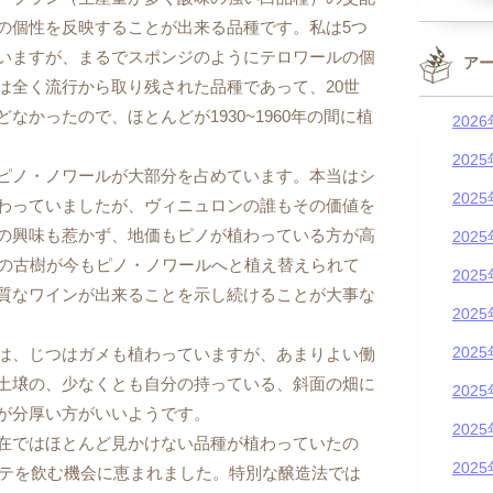
の個性を反映することが出来る品種です。私は5つ
いますが、まるでスポンジのようにテロワールの個
ア
は全く流行から取り残された品種であって、20世
かったので、ほとんどが1930~1960年の間に植
202
202
ピノ・ノワールが大部分を占めています。本当はシ
202
わっていましたが、ヴィニュロンの誰もその価値を
の興味も惹かず、地価もピノが植わっている方が高
202
テの古樹が今もピノ・ノワールへと植え替えられて
202
質なワインが出来ることを示し続けることが大事な
202
202
は、じつはガメも植わっていますが、あまりよい働
土壌の、少なくとも自分の持っている、斜面の畑に
202
が分厚い方がいいようです。
202
在ではほとんど見かけない品種が植わっていたの
202
ゴテを飲む機会に恵まれました。特別な醸造法では