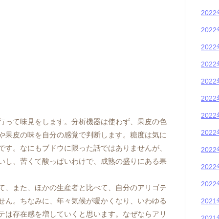
202
202
202
202
202
202
202
行って味見をします。分析機器は使わず、果皮の色
202
や果皮の味を自分の感覚で判断します。糖度は気に
です。なにもブドウに限った話ではありませんが、
202
いし、苦くて酸っぱいわけで、成熟の盛りにある果
202
202
て、また、ほかの生産者と比べて、自分のアリゴテ
せん。ちなみに、年々気候が暖かくなり、いわゆる
202
テは存在感を増していくと思います。なぜならアリ
202