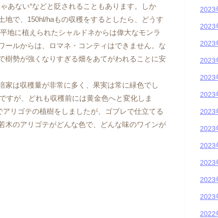
じゃあない“などと貶されることもあります。しか
202
で、150hl/haもの収穫をするとしたら、どうす
202
 平地に植えられたシャルドネからは偉大なモンラ
202
ワールからは、ロマネ・コンティはできません。な
で樹勢が強くなりすぎる畑をあてがわれることに安
202
202
培家は収穫量が非常に多く、果実は常に緑色でし
202
haですが、どれも収穫前には黄金色へと変化しま
分でアリゴテの植樹をしましたが、ゴブレで仕立てる
202
若木のアリゴテがどんな色で、どんな味のワインが
202
202
202
202
202
202