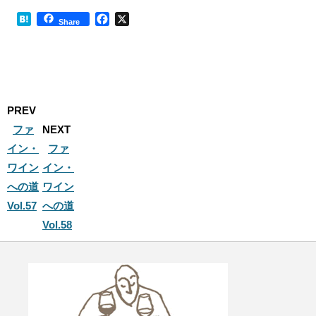
H
F
X
Share
a
a
t
c
e
e
n
b
a
o
o
PREV
k
ファ
NEXT
イン・
ファ
ワイン
イン・
への道
ワイン
Vol.57
への道
Vol.58