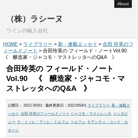
About
（株）ラシーヌ
ワインの輸入会社
HOME
>
ライブラリー
>
新・連載エッセイ
>
合田 玲英のフ
ィールドノート
> 合田玲英の フィールド・ノートVol.90
《 醸造家・ジャコモ・マストレッタへのQ&A 》
合田玲英の フィールド・ノート
Vol.90 《 醸造家・ジャコモ・マ
ストレッタへのQ&A 》
公開日：
2021.05/01
: 最終更新日：2021/05/01
ライブラリー
,
新・連載エ
ッセイ
,
合田 玲英のフィールドノート
ジャコモ・マストレッタ
,
インタビ
ュー
,
ラ・トッレ・アッレ・トルフェ
,
トルフェ
,
キアンティ・コッリ・セ
ネージ