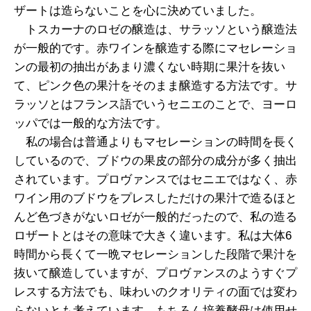
ザートは造らないことを心に決めていました。
トスカーナのロゼの醸造は、サラッソという醸造法
が一般的です。赤ワインを醸造する際にマセレーショ
ンの最初の抽出があまり濃くない時期に果汁を抜い
て、ピンク色の果汁をそのまま醸造する方法です。サ
ラッソとはフランス語でいうセニエのことで、ヨーロ
ッパでは一般的な方法です。
私の場合は普通よりもマセレーションの時間を長く
しているので、ブドウの果皮の部分の成分が多く抽出
されています。プロヴァンスではセニエではなく、赤
ワイン用のブドウをプレスしただけの果汁で造るほと
んど色づきがないロゼが一般的だったので、私の造る
ロザートとはその意味で大きく違います。私は大体6
時間から長くて一晩マセレーションした段階で果汁を
抜いて醸造していますが、プロヴァンスのようすぐプ
レスする方法でも、味わいのクオリティの面では変わ
らないとも考えています。もちろん培養酵母は使用せ