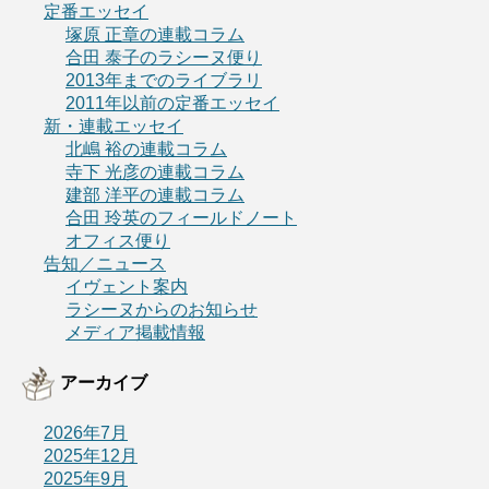
定番エッセイ
塚原 正章の連載コラム
合田 泰子のラシーヌ便り
2013年までのライブラリ
2011年以前の定番エッセイ
新・連載エッセイ
北嶋 裕の連載コラム
寺下 光彦の連載コラム
建部 洋平の連載コラム
合田 玲英のフィールドノート
オフィス便り
告知／ニュース
イヴェント案内
ラシーヌからのお知らせ
メディア掲載情報
アーカイブ
2026年7月
2025年12月
2025年9月