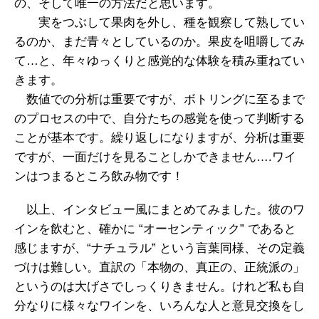
の、そして唯一の方法だと思います。
実をつぶして果肉を外し、種を観察して熟してい
るのか、まだ青々としているのか。果皮を咀嚼してみ
て…と、年々ゆっくりと感覚的な体験を積み重ねてい
きます。
数値での分析は重要ですが、ボトリングに至るまで
のプロセスの中で、自分たちの感覚を使って判断する
ことが基本です。繰り返しになりますが、分析は重要
ですが、一面だけを見ることしかできません….ワイ
ンはつまるところ飲み物です！
以上、インタビュー風にまとめてみました。彼のワ
インを飲むと、確かに “オーセンティック” であると
感じますが、“ナチュラル” という言葉同様、その定義
づけは難しい。直訳の「本物の、真正の、正統派の」
というのは大げさでしっくりきません。けれど私も自
分なりに様々なワインを、いろんな人と意見交換をし