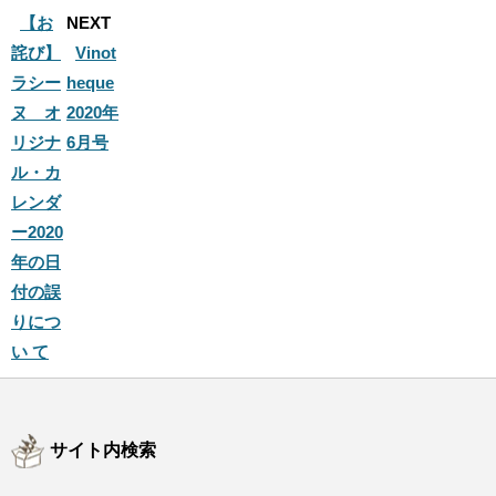
k
【お
NEXT
詫び】
Vinot
ラシー
heque
ヌ オ
2020年
リジナ
6月号
ル・カ
レンダ
ー2020
年の日
付の誤
りにつ
い て
サイト内検索