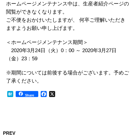
ホームページメンテナンス中は、生産者紹介ページの
閲覧ができなくなります。
ご不便をおかけいたしますが、 何卒ご理解いただき
ますようお願い申し上げます。
＜ホームページメンテナンス期間＞
2020年3月24日（火）0：00 ～ 2020年3月27日
（金）23：59
※期間については前後する場合がございます。予めご
了承ください。
H
F
X
Share
a
a
t
c
e
e
n
b
a
o
o
PREV