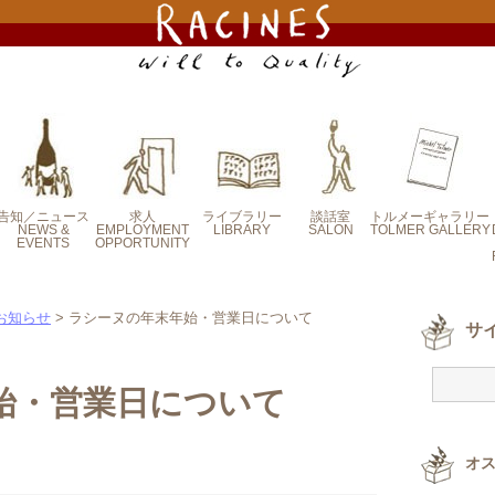
告知／ニュース
求人
ライブラリー
談話室
トルメーギャラリー
NEWS &
EMPLOYMENT
LIBRARY
SALON
TOLMER GALLERY
EVENTS
OPPORTUNITY
定番エッセイ
新・連載エッセイ
塚原 正章の連載
合田 泰子のラシ
北嶋 裕の連載コ
寺下 光彦の連載
建部 洋平の連載
合田 玲英のフィ
オフィス便り
コラム
ーヌ便り
ラム
コラム
コラム
ールドノート
イヴェント案内
ラシーヌからのお
メディア掲載情報
求人-募集要項
求人エントリー
知らせ
お知らせ
> ラシーヌの年末年始・営業日について
サ
始・営業日について
オ