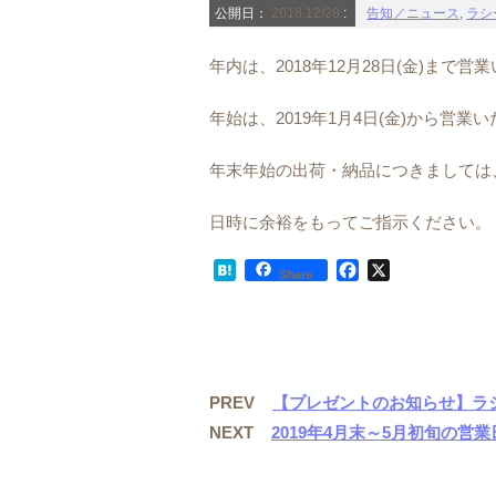
公開日：
2018.12/28
:
告知／ニュース
,
ラシ
年内は、2018年12月28日(金)まで営
年始は、2019年1月4日(金)から営業
年末年始の出荷・納品につきましては
日時に余裕をもってご指示ください。
H
F
X
Share
a
a
t
c
e
e
n
b
a
o
PREV
【プレゼントのお知らせ】ラシ
o
k
NEXT
2019年4月末～5月初旬の営