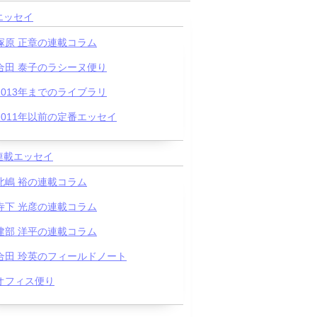
エッセイ
塚原 正章の連載コラム
合田 泰子のラシーヌ便り
2013年までのライブラリ
2011年以前の定番エッセイ
連載エッセイ
北嶋 裕の連載コラム
寺下 光彦の連載コラム
建部 洋平の連載コラム
合田 玲英のフィールドノート
オフィス便り