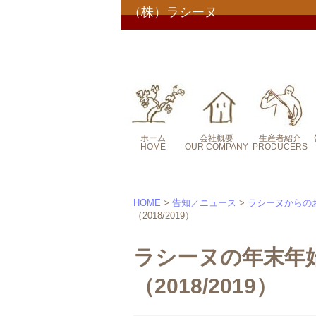
（株）ラシーヌ
ホーム
会社概要
生産者紹介
HOME
OUR COMPANY
PRODUCERS
コンセプト
コンセプト２
HOME
>
告知／ニュース
>
ラシーヌからの
（2018/2019）
ラシーヌの年末年
（2018/2019）