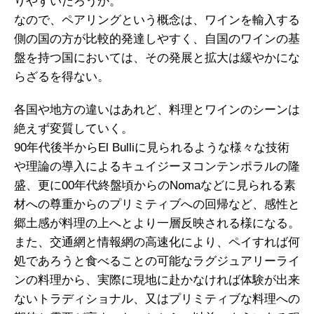
りやすいだろうか。
なので、ペアリングという概念は、ワインを輸入する
側の国の方が比較的発達しやすく、自国のワインの基
盤を持つ国においては、その発展と拡大は緩やかにな
らざるを得ない。
各国や地方の違いはあれど、料理とワインのシーンは
絶えず変質していく。
90年代後半からEl Bulliに見られるような様々な技術
や理論の導入によるキュイジーヌコンテンポラルの隆
盛、更に00年代終盤頃からのNomaなどに見られる素
材への尊重からのプリミティブへの回帰など、感性と
郷土感が料理の上へとより一層反映される様になる。
また、交通網と情報網の高速化により、ペイすれば何
処であろうと食べることの可能なラグジュアリーライ
ンの料理から、実際に現地に赴かなければ体験が出来
ないトラディショナル、又はプリミティブな料理への