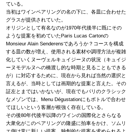
ている。
当初はワインペアリングの名の下に、各皿に合わせた
グラスが提供されていた。
オリジンとして有名なのが1970年代後半に既にその
ような提案を初めていたParis Lucas Cartonの
Monsieur Alain Senderensであろうか？コースを構成
する皿の数が増え、使用される素材や調理方法が複雑
化していくヌーヴェルキュイジーヌの状況（キュイジ
ーヌモデルヌへの橋渡し的な時期と見ることもできる
が）に対応するために、現在から見れば当然の選択と
言えるが、当時としては画期的な提案と言えた。その
証左とまではいかないが、現在でもパリのクラシック
なメゾンでは、Menu Dégustationにもボトルで合わせ
てほしいという客層が根強く存在している。
その後80年代後半以降のワインの国際化とさらなる
大衆化がこのペアリングの隆盛に拍車をかけ、ソムリ
エ側は常に新しい提案、独創的な提案を求められるよ