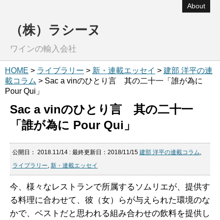
About
（株）ラシーヌ
ワインの輸入会社
HOME
>
ライブラリー
>
新・連載エッセイ
>
建部 洋平の連
載コラム
> Sac a vinのひとり言 其の二十一「誰が為に
Pour Qui」
Sac a vinのひとり言 其の二十一
「誰が為に Pour Qui」
公開日：
2018.11/14
: 最終更新日：2018/11/15
建部 洋平の連載コラム
,
ライブラリー
,
新・連載エッセイ
今、様々なレストランで所属するソムリエが、提供す
る料理に合わせて、彼（女）らが与えられた環境のな
かで、ベストだと思われる組み合わせの飲料を提供し