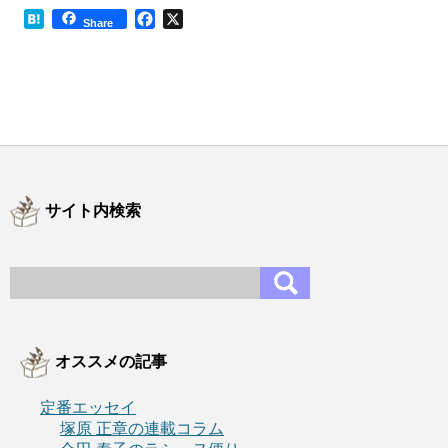
H
F
X
Share
a
a
t
c
e
e
n
b
a
o
o
k
サイト内検索
オススメの記事
定番エッセイ
塚原 正章の連載コラム