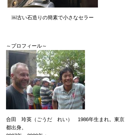
￼古い石造りの簡素で小さなセラー
～プロフィール～
合田 玲英（ごうだ れい） 1986年生まれ。東京
都出身。