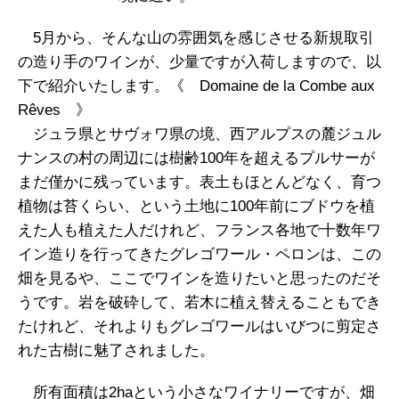
5月から、そんな山の雰囲気を感じさせる新規取引
の造り手のワインが、少量ですが入荷しますので、以
下で紹介いたします。《 Domaine de la Combe aux
Rêves 》
ジュラ県とサヴォワ県の境、西アルプスの麓ジュル
ナンスの村の周辺には樹齢100年を超えるプルサーが
まだ僅かに残っています。表土もほとんどなく、育つ
植物は苔くらい、という土地に100年前にブドウを植
えた人も植えた人だけれど、フランス各地で十数年ワ
イン造りを行ってきたグレゴワール・ペロンは、この
畑を見るや、ここでワインを造りたいと思ったのだそ
うです。岩を破砕して、若木に植え替えることもでき
たけれど、それよりもグレゴワールはいびつに剪定さ
れた古樹に魅了されました。
所有面積は2haという小さなワイナリーですが、畑