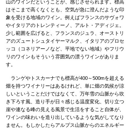
山のワインだということが、感じさせられます。標高
はそこまで高くなくとも、空気が急に澄んだような印
象を受ける地域のワイン。例えばフランスのサヴォワ
やイタリアのトレンティーノ、アルト・アディジェ。
少し範囲を広げると、フランスのジュラ、オーストリ
アのズュートシュタイヤーマルク、イタリアのプロセ
ッコ（コネリアーノなど、平地でない地域）やフリウ
リのワインもそういう雰囲気の漂うワインがありま
す。
ランゲやトスカーナでも標高が400～500mを超える
畑を持つワイナリーはあるけれど、単に畑の気候が涼
しいということだけではなくて、万年雪の山脈から吹
き下ろす風、造り手が日々感じる温度変化、切り立つ
崖や連なる峰の見える風景で生活をすること自体が、
ワインの味わいを造り出しているような気がしてなり
ません。もしかしたらアルプス山脈からのエネルギー