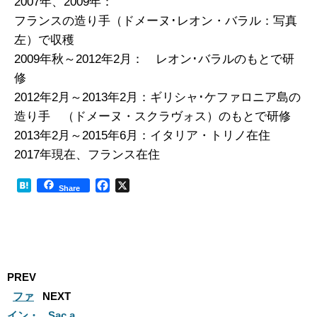
2007年、2009年：
フランスの造り手（ドメーヌ･レオン・バラル：写真
左）で収穫
2009年秋～2012年2月： レオン･バラルのもとで研
修
2012年2月～2013年2月：ギリシャ･ケファロニア島の
造り手 （ドメーヌ・スクラヴォス）のもとで研修
2013年2月～2015年6月：イタリア・トリノ在住
2017年現在、フランス在住
H
F
X
Share
a
a
t
c
e
e
n
b
a
o
o
PREV
k
ファ
NEXT
イン・
Sac a