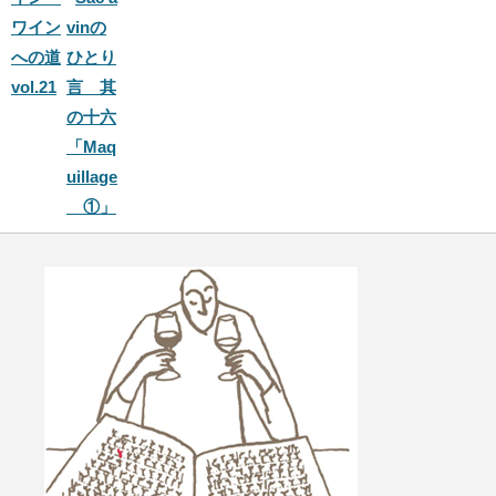
ワイン
vinの
への道
ひとり
vol.21
言 其
の十六
「Maq
uillage
①」