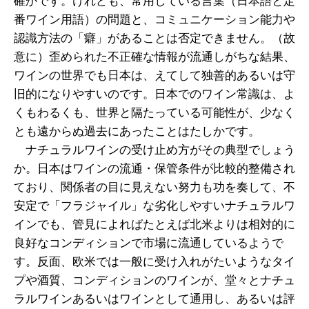
確かです。けれども、常用している言葉（日本語と定
番ワイン用語）の問題と、コミュニケーション能力や
認識方法の「癖」があることは否定できません。（故
意に）歪められた不正確な情報が流通しがちな結果、
ワインの世界でも日本は、えてして独善的あるいは守
旧的になりやすいのです。日本でのワイン常識は、よ
くもわるくも、世界と隔たっている可能性が、少なく
とも遠からぬ過去にあったことはたしかです。
ナチュラルワインの受け止め方がその典型でしょう
か。日本はワインの流通・保管条件が比較的整備され
ており、関係者の目に見えない努力も功を奏して、不
安定で「フラジャイル」な劣化しやすいナチュラルワ
インでも、管見によればたとえば北米よりは相対的に
良好なコンディションで市場に流通しているようで
す。反面、欧米では一般に受け入れがたいようなタイ
プや酒質、コンディションのワインが、堂々とナチュ
ラルワインあるいはワインとして通用し、あるいは評