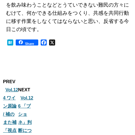
を飲み味わうことなどとうていできない難民の方々に
むけて、何かできる仕組みをつくり、共感を共同行動
に移す作業をしなくてはならないと思い、反省する今
日この頃です。
H
F
X
Share
a
a
t
c
e
e
n
b
a
o
o
PREV
k
Vol.12
NEXT
4 ワイ
Vol.12
ン原論
6 「ブ
/ 補の
ショ
また補
ネ」判
「視点
断につ