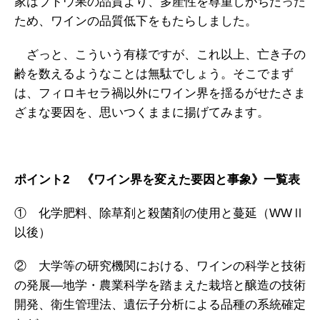
家はブドウ果の品質より、多産性を尊重しがちだった
ため、ワインの品質低下をもたらしました。
ざっと、こういう有様ですが、これ以上、亡き子の
齢を数えるようなことは無駄でしょう。そこでまず
は、フィロキセラ禍以外にワイン界を揺るがせたさま
ざまな要因を、思いつくままに揚げてみます。
ポイント2
《ワイン界を変えた要因と事象》一覧表
① 化学肥料、除草剤と殺菌剤の使用と蔓延（WWⅡ
以後）
② 大学等の研究機関における、ワインの科学と技術
の発展―地学・農業科学を踏まえた栽培と醸造の技術
開発、衛生管理法、遺伝子分析による品種の系統確定