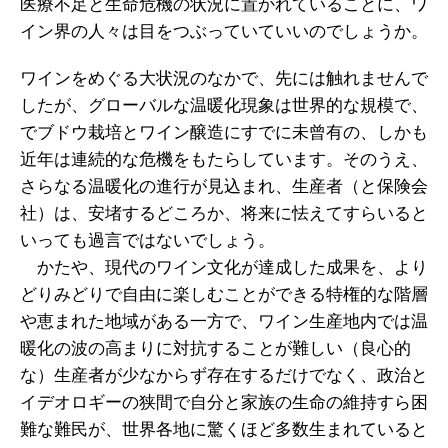
医療不足と生命危機の状況に置かれていることに、ワ
イン界の人々は目をつぶっていていいのでしょうか。
ワインをめぐる大状況のなかで、先には触れませんで
したが、グローバルな温暖化現象は世界的な規模で、
でブドウ栽培とワイン醸造にすでに未曾有の、しかも
近年は連続的な危機をもたらしています。そのうえ、
さらなる温暖化の進行が見込まれ、生産者（と保険会
社）は、安堵するどころか、将来に怯えてすらいると
いっても過言ではないでしょう。
かたや、現代のワイン文化が達成した成果を、より
どりみどりで自由に楽しむことができる特権的な階層
や恵まれた地域がある一方で、ワイン生産地内では温
暖化の波の高まりに対抗することが難しい（良心的
な）生産者が少なからず存在するだけでなく、政治と
イデオロギーの狭間で自分と家族の生命の維持すら困
難な難民が、世界各地に驚くほど多数生まれていると