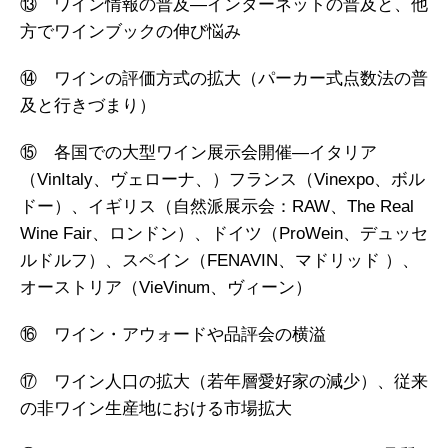
⑬ ワイン情報の普及―インターネットの普及と、他
方でワインブックの伸び悩み
⑭ ワインの評価方式の拡大（パーカー式点数法の普
及と行きづまり）
⑮ 各国での大型ワイン展示会開催―イタリア
（VinItaly、ヴェローナ、）フランス（Vinexpo、ボル
ドー）、イギリス（自然派展示会：RAW、The Real
Wine Fair、ロンドン）、ドイツ（ProWein、デュッセ
ルドルフ）、スペイン（FENAVIN、マドリッド ）、
オーストリア（VieVinum、ヴィーン）
⑯ ワイン・アウォードや品評会の横溢
⑰ ワイン人口の拡大（若年層愛好家の減少）、従来
の非ワイン生産地における市場拡大