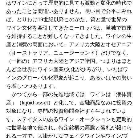
はワインにとって歴史的に見ても激動と変化の時代で
あったことは間違いありません。長い目で公平にみれ
ば、とりわけ19世紀以降このかた、質と量で世界の
ワイン文化を牽引してきたヨーロッパは、単独で首座
を維持することが難しくなってきました。ワインの生
産と消費の両面において、アメリカ大陸とオセアニア
（オーストラリア、ニュージーランド）だけでなく、
（一部の）アフリカ大陸とアジア諸国、つまりはほと
んど全世界にワイン産業/文化がひろがり、いわばワ
インのグローバル化現象が起こり、あるいはその勢い
を増しつつあります。
かつてから一部の先進地域では、ワインは「液体資
産」（liquid asset）と化して、金融商品なみに投資の
対象になり、専門の投資顧問会社すら生まれていま
す。ステイタスのあるワイン・オークションも定期的
に世界各地で催され、特定銘柄の高騰と落札が報じら
れる一方で、大掛かりなフェイクワインやワイン/ブ