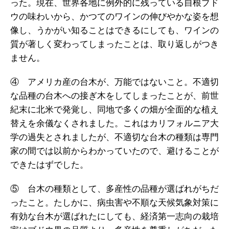
った。現在、世界各地に例外的に残っている自根ブド
ウの味わいから、かつてのワインの伸びやかな姿を想
像し、うかがい知ることはできるにしても、ワインの
質が著しく変わってしまったことは、取り返しがつき
ません。
④ アメリカ産の台木が、万能ではないこと。不適切
な品種の台木への接ぎ木をしてしまったことが、前世
紀末に北米で発覚し、同地で多くの畑が全面的な植え
替えを余儀なくされました。これはカリフォルニア大
学の過失とされましたが、不適切な台木の種類は専門
家の間では以前からわかっていたので、避けることが
できたはずでした。
⑤ 台木の種類として、多産性の品種が選ばれがちだ
ったこと。たしかに、病虫害や不順な天候気象対策に
有効な台木が選ばれたにしても、経済第一志向の栽培