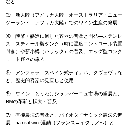
など
③ 新大陸（アメリカ大陸、オーストラリア・ニュー
ジーランド、アフリカ大陸）でのワイン生産の発展
④ 醗酵・醸造に適した容器の普及と開発―ステンレ
ス・スティール製タンク（時に温度コントロール装置
付き）や新小樽（バリック）の普及、エッグ型コンク
リート容器の導入
⑤ アンフォラ、スペイン式ティナハ、クヴェヴリな
ど、歴史的容器の見直しと使用
⑥ ワイン、とりわけシャンパーニュ市場の発展と、
RMの革新と拡大・普及
⑦ 有機農法の普及と、バイオダイナミック農法の進
展―natural wine運動（フランス→イタリアへ）と、