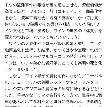
ドウの盗難事件の報道が後を絶ちません。資産価値が
高まるほど、ワインは一般（コモディティ）商品化す
るから、資本主義社会に通有の弊害が、かつては貴
族/ブルジョワ階級がその喜びを独占していた狭いワ
イン文化と市場に浸透し、ワインの世界の「体質」を
変えつつある、といってもいいでしょう。
ワインの大衆化やグローバル化現象と並行して、金
融商品化も進行した結果、かつてはやや無理すれば手
に入ったボルドーやブルゴーニュの特定（格付け）ワ
インは、いまや熱心な愛好家にとっても高嶺の花と化
してしまいました。
しかし、ワイン界が変質化を伴いながらグローバル
化し、ヨーロッパの銘醸シャトーやドメーヌがグロー
バル企業やアジア系の資産家の所有に帰するなどとい
った、華やかなドラマが進行する一方で、世界中に難
民があふれ出て食料不足と飢饉に見舞われ、致命的な