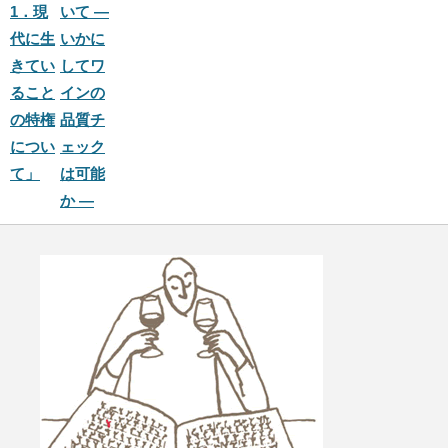
1．現
いて ―
代に生
いかに
きてい
してワ
ること
インの
の特権
品質チ
につい
ェック
て」
は可能
か ―