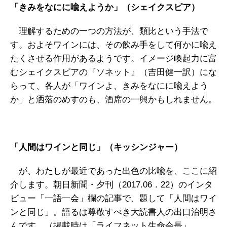
「きみをなにに喩えようか」（シェイクスピア）
理解するための一つの方法が、類比という手法で
す。およそワインには、その飲み手をして何かに喩え
たくさせる作用があるようです。イメージ喚起力に富
むシェイクスピアの『ソネット』（吉田健一訳）にな
らって、各人が「ワインよ、きみをなにに喩えよう
か」と洒落のめすのも、酒席の一興かもしれません。
「人間はワインと同じ」（キッシンジャー）
が、わたしが最近であった出色の比喩を、ここに紹
介します。朝日新聞・夕刊（2017.06．22）のインタ
ビュー「一語一会」欄の記事で、題して「人間はワイ
ンと同じ」。語るは尊敬すべき大読書人の出口治明さ
んです。（掲載時は「ライフネット生命会長」。