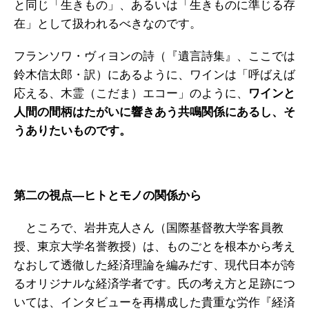
と同じ「生きもの」、あるいは「生きものに準じる存
在」として扱われるべきなのです。
フランソワ・ヴィヨンの詩（『遺言詩集』、ここでは
鈴木信太郎・訳）にあるように、ワインは「呼ばえば
応える、木霊（こだま）エコー」のように、
ワインと
人間の間柄はたがいに響きあう共鳴関係にあるし、そ
うありたいものです。
第二の視点―ヒトとモノの関係から
ところで、岩井克人さん（国際基督教大学客員教
授、東京大学名誉教授）は、ものごとを根本から考え
なおして透徹した経済理論を編みだす、現代日本が誇
るオリジナルな経済学者です。氏の考え方と足跡につ
いては、インタビューを再構成した貴重な労作『経済