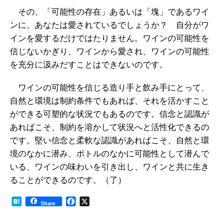
その、「可能性の存在」あるいは「塊」であるワイ
ンに、あなたは愛されているでしょうか？ 自分がワ
インを愛するだけではたりません。ワインの可能性を
信じないかぎり、ワインから愛され、ワインの可能性
を充分に汲みだすことはできないのです。
ワインの可能性を信じる造り手と飲み手にとって、
自然と環境は制約条件でもあれば、それを活かすこと
ができる可塑的な状況でもあるのです。信念と認識が
あればこそ、制約を溶かして状況へと活性化できるの
です。堅い信念と柔軟な認識があればこそ、自然と環
境のなかに潜み、ボトルのなかに可能性として潜んで
いる、ワインの味わいを引き出し、ワインと共に生き
ることができるのです。（了）
H
F
X
Share
a
a