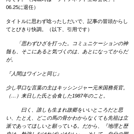
06.25に退任）
タイトルに思わず唸ったしだいで、記事の冒頭からし
てとびきり快調。（以下、引用です）
「思わずひざを打った。コミュニケーションの神
髄も、そこにあると気づくのは、あとになってからだ
が。
『人間はワインと同じ』
少し早口な言葉の主はキッシンジャー元米国務長官。
（…）来日した氏と会食した1987年のこと。
曰く、誰しも生まれ故郷をいいところだと思
い、たとえ、どこの馬の骨かわからなくても先祖は立
派であってほしいと願っている。だから、『地理と歴