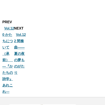
t
c
e
e
n
b
a
o
o
PREV
k
Vol.12
NEXT
0 かた
Vol.12
ちにつ
2 間奏
いて
曲——
（承
夏の夜
前）
の夢も
―『か
のがた
たちの
り
詩学』
あれこ
れ―