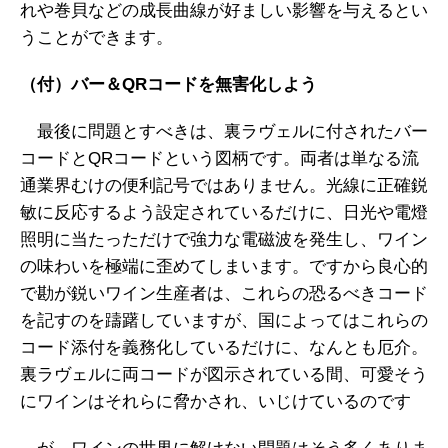
れや巻貝などの成長曲線が好ましい影響を与えるとい
うことができます。
（付）バー＆
QR
コードを無害化しよう
最後に問題とすべきは、裏ラヴェルに付されたバー
コードとQRコードという図柄です。両者は単なる流
通業界むけの便利記号ではありません。光線に正確鋭
敏に反応するよう設定されているだけに、日光や電燈
照明に当たっただけで強力な電磁波を発生し、ワイン
の味わいを極端に歪めてしまいます。ですから良心的
で勘が鋭いワイン生産者は、これらの恐るべきコード
を記すのを躊躇していますが、国によってはこれらの
コード添付を義務化しているだけに、なんとも厄介。
裏ラヴェルに両コードが図示されている間、可愛そう
にワインはそれらに脅かされ、いじけているのです