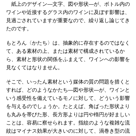
紙上のデザイン―文字、図や形状―が、ボトル内の
ワインや近接するグラス内のワインに及ぼす影響は、
見過ごされていますが重要なので、繰り返し論じてき
たのです。
もとろん〈かたち〉は、抽象的に存在するのではなく
て、ある素材の上、または素材で構成されているか
ら、素材と形状の関係をふまえて、ワインへの影響を
見なくてはなりません。
そこで、いったん素材という媒体の質の問題を措くと
すれば、どのようなかたち―図や形状―が、ワインと
いう感受性を備えているモノに対して、どういう影響
を与えるのでしょうか。たとえば、角ばった形状より
も丸みを帯びた形、長方形よりは円や楕円が好ましい
ことは、容易に察せられます。指紋のような複雑な流
紋はマイナス効果が大きいのに対して、渦巻き型の流