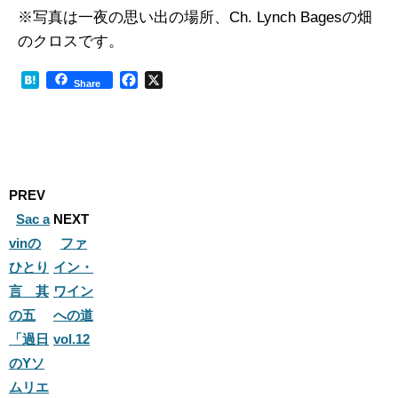
※写真は一夜の思い出の場所、Ch. Lynch Bagesの畑
のクロスです。
H
F
X
Share
a
a
t
c
e
e
n
b
a
o
o
PREV
k
Sac a
NEXT
vinの
ファ
ひとり
イン・
言 其
ワイン
の五
への道
「過日
vol.12
のYソ
ムリエ