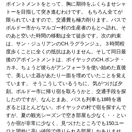
ポイントメントをとって、胸に期待をふくらませシャ
トーを目指して突き進むわけです。 もちろん全てが
限られていますので、交通費も極力削ります。バスで
ボルドー市からマルゴー村の生産者のもとへ訪れ、そ
のあと空いた時間の移動は全て徒歩です。次の約束
は、サン・ジュリアンのCH.ラグランジュ。３時間程
度歩くことに全くの抵抗はありません。そして同日最
後のアポイントメントは、ポイヤックのCH.ポンテ・
カネ。ちょうど彼らがアンフォーラを使い始めた直後
で、美しい土器があたり一面を埋めていたことを覚え
ています。 そうこうしているうちに、気がつけば夕
刻。ボルドー市に帰り宿を取ろうかと、交通手段を探
したのですが、なんとまあ、バスも列車も18時を過
ぎるとほとんどない。ポイヤックの村で宿を探すんで
すが、夏の観光シーズンで空き部屋も少なく・・とい
うか宿が非常に少なく、見つけたところでも150ユー
ロと望外に高い値段で借りられる部屋しかありませ