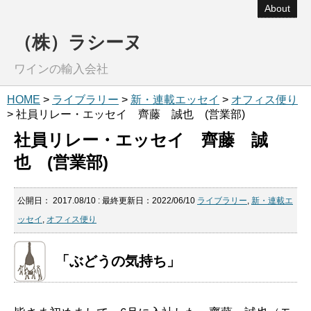
About
（株）ラシーヌ
ワインの輸入会社
HOME
>
ライブラリー
>
新・連載エッセイ
>
オフィス便り
> 社員リレー・エッセイ 齊藤 誠也 (営業部)
社員リレー・エッセイ 齊藤 誠
也 (営業部)
公開日：
2017.08/10
: 最終更新日：2022/06/10
ライブラリー
,
新・連載エ
ッセイ
,
オフィス便り
「ぶどうの気持ち」