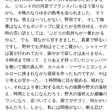
ん。 ジロンド川の河原でフランスパンをほう張りな
がら、今晩のなりゆきの熟考を迫られました。 そう
ですね。答えは一つしかない。野宿です。 そして物
事はなんでもポジティブに捉えたがる性分ゆえ、その
時の言い訳としては、“ぶどうの気持ちが一番わかる
やん”。 でも、我ながら甘すぎました。 真夏で明るい
ですし、野外でも夕刻はそこそこ暖かい。シャトーで
は宴が行われており、賑やかで寂しさはありません。
９時頃まで待って、とりあえず持っていたジャンパー
を敷いて畑の真ん中、カベルネ・ソーヴィニヨンとメ
ルローに挟まれながら寝床を作ったものですが、やは
り考えが甘かった。 １時間毎に目が覚める、眠れな
い…それはよそ者に対する虫たちの強襲や野犬の遠吠
え、時間とともになんだろう。野犬の遠吠えが威嚇の
ワンになり、近づいてくる。畑でガサゴソ、何かがい
るんだろう。しかし、私には関係がない。耐え忍び、