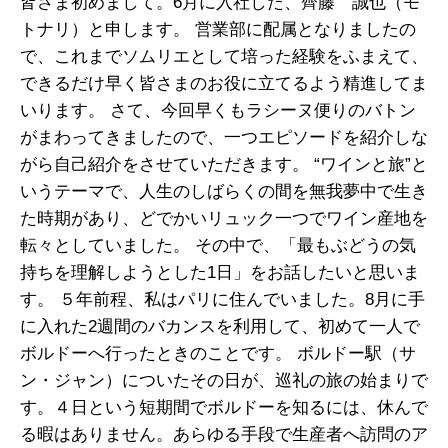
皆さま初めまして。6月に入社した、齊藤 誠也（モ
トナリ）と申します。 営業部に配属となりましたの
で、これまでソムリエとして培った経験をふまえて、
できるだけ早く皆さまのお役に立てるよう精進してま
いります。 さて、今回早くもラシーヌ便りのバトン
がまわってきましたので、一つエピソードを紹介しな
がら自己紹介をさせていただきます。 “ワインと旅”と
いうテーマで、人生のしばらくの間を無我夢中で生き
た時期があり、どでかいリュック一つでワイン産地を
転々としていました。 その中で、「最もぶどうの気
持ちを理解しようとした1日」をお話したいと思いま
す。 ５年前程、私はパリに住んでいました。8月に手
に入れた2週間のバカンスを利用して、初めて一人で
ボルドーへ行ったときのことです。 ボルドー駅（サ
ン・ジャン）についたその日が、巡礼の旅の始まりで
す。４日という短期間でボルドーを知るには、休んで
る暇はありません。あらゆる手段で生産者へ訪問のア