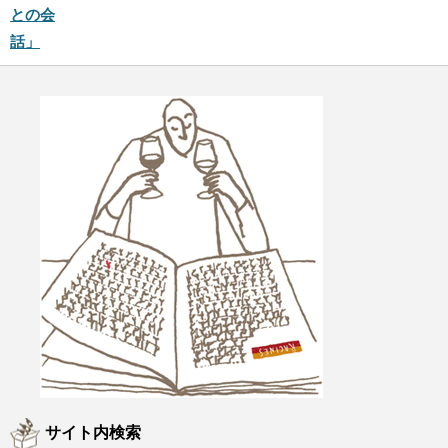
との会
話」
サイト内検索