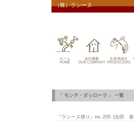
（株）ラシーヌ
ホーム
会社概要
生産者紹介
HOME
OUR COMPANY
PRODUCERS
コンセプト
コンセプト２
「 モンテ・ダッローラ 」 一覧
『ラシーヌ便り』no. 205 (合田 泰子