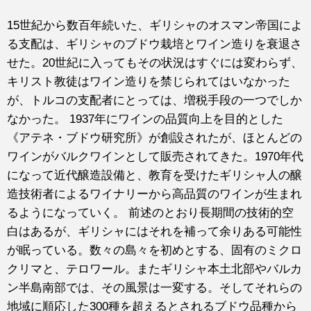
15世紀から数百年続いた、ギリシャのオスマン帝国によ
る支配は、ギリシャのブドウ栽培とワイン造りを衰退さ
せた。20世紀に入ってもその状況はすぐには変わらず、
キリスト教徒はワイン造りを禁じられてはいなかった
が、トルコの支配者にとっては、増税手段の一つでしか
なかった。 1937年にワインの品質向上を目的とした
《アテネ・ブドウ研究所》が創設されたが、ほとんどの
ワインがバルクワインとして販売されてきた。1970年代
になって近代醸造設備と、教育を受けたギリシャ人の醸
造技術者によるワイナリーから高品質のワインが生まれ
るようになっていく。 前述のとおり長期間の技術的空
白はあるが、ギリシャにはそれを補って余りある可能性
が眠っている。数々の島々を初めとする、固有のミクロ
クリマと、テロワール。またギリシャ本土北部やバルカ
ン半島南部では、その風景は一変する。そしてそれらの
地域に順応した300種を超えるとされるブドウ品種から