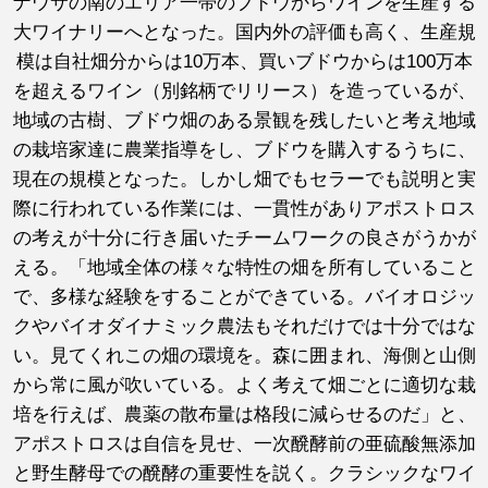
ナウサの南のエリア一帯のブドウからワインを生産する
大ワイナリーへとなった。国内外の評価も高く、生産規
模は自社畑分からは10万本、買いブドウからは100万本
を超えるワイン（別銘柄でリリース）を造っているが、
地域の古樹、ブドウ畑のある景観を残したいと考え地域
の栽培家達に農業指導をし、ブドウを購入するうちに、
現在の規模となった。しかし畑でもセラーでも説明と実
際に行われている作業には、一貫性がありアポストロス
の考えが十分に行き届いたチームワークの良さがうかが
える。「地域全体の様々な特性の畑を所有していること
で、多様な経験をすることができている。バイオロジッ
クやバイオダイナミック農法もそれだけでは十分ではな
い。見てくれこの畑の環境を。森に囲まれ、海側と山側
から常に風が吹いている。よく考えて畑ごとに適切な栽
培を行えば、農薬の散布量は格段に減らせるのだ」と、
アポストロスは自信を見せ、一次醗酵前の亜硫酸無添加
と野生酵母での醗酵の重要性を説く。クラシックなワイ