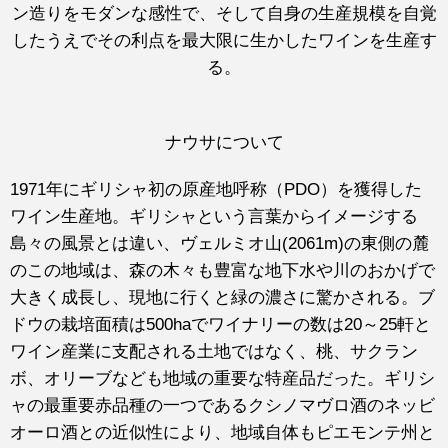
ン造りをモダンな感性で、そして自身の生産規模を自覚
したうえでその利点を最大限に生かしたワインを生産す
る。
ナウサについて
1971年にギリシャ初の原産地呼称（PDO）を獲得した
ワイン生産地。ギリシャという言葉からイメージする
島々の風景とは違い、ヴェルミオ山(2061m)の東側の麓
のこの地域は、森の木々も豊富な地下水や川のおかげで
大きく成長し、現地に行くと緑の濃さに驚かされる。ブ
ドウの栽培面積は500haでワイナリーの数は20～25軒と
ワイン産業に支配される土地ではなく、桃、サクラン
ボ、オリーブなども地域の重要な特産品だった。ギリシ
ャの最重要赤品種の一つであるクシノマヴロ酒のネッビ
オーロ酒との近似性により、地域自体もピエモンテ州と