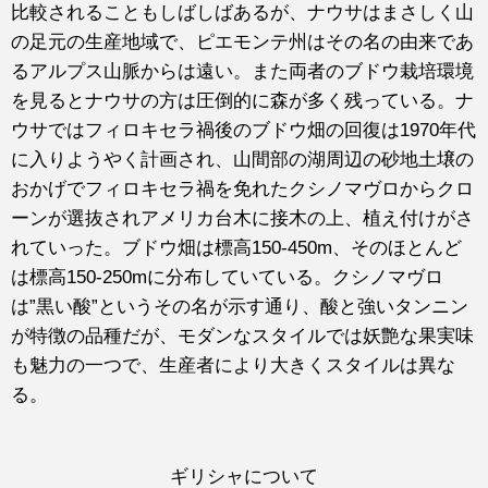
比較されることもしばしばあるが、ナウサはまさしく山
の足元の生産地域で、ピエモンテ州はその名の由来であ
るアルプス山脈からは遠い。また両者のブドウ栽培環境
を見るとナウサの方は圧倒的に森が多く残っている。ナ
ウサではフィロキセラ禍後のブドウ畑の回復は1970年代
に入りようやく計画され、山間部の湖周辺の砂地土壌の
おかげでフィロキセラ禍を免れたクシノマヴロからクロ
ーンが選抜されアメリカ台木に接木の上、植え付けがさ
れていった。ブドウ畑は標高150-450m、そのほとんど
は標高150-250mに分布していている。クシノマヴロ
は”黒い酸”というその名が示す通り、酸と強いタンニン
が特徴の品種だが、モダンなスタイルでは妖艶な果実味
も魅力の一つで、生産者により大きくスタイルは異な
る。
ギリシャについて