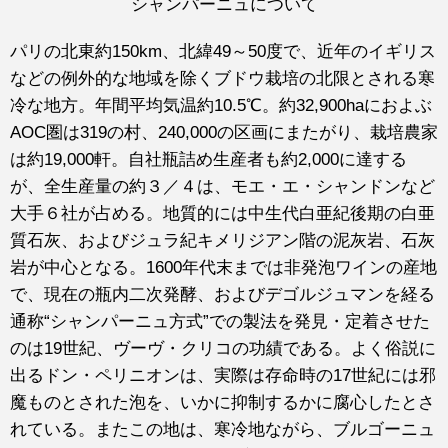
シャンパーニュについて
パリの北東約150km、北緯49～50度で、近年のイギリス
などの例外的な地域を除くブドウ栽培の北限とされる寒
冷な地方。年間平均気温約10.5℃。約32,900haにおよぶ
AOC圏は319の村、240,000の区画にまたがり、栽培農家
は約19,000軒。自社瓶詰め生産者も約2,000に達する
が、全生産量の約３／４は、モエ・エ・シャンドンなど
大手６社が占める。地質的には中生代白亜紀後期の白亜
質石灰、およびジュラ紀キメリジアン階の泥灰岩、石灰
岩が中心となる。1600年代末までは非発泡ワインの産地
で、現在の瓶内二次発酵、およびデゴルジュマンを経る
通称“シャンパーニュ方式”での製法を発見・定着させた
のは19世紀、ヴーヴ・クリコの功績である。よく俗説に
出るドン・ペリニオンは、実際は存命時の17世紀には邪
魔ものとされた泡を、いかに抑制するかに腐心したとさ
れている。またこの地は、寒冷地ながら、ブルゴーニュ