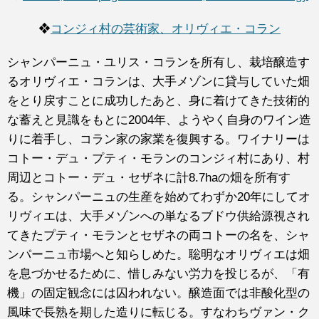
❖
コンジィ村の芸術家、オリヴィエ・コラン
シャンパーニュ・ユリス・コランを所有し、栽培醸造す
るオリヴィエ・コランは、大手メゾンに貸与していた畑
をとり戻すことに成功したあと、身に着けてきた技術的
な蓄えと見識をもとに2004年、ようやく自身のワイン造
りに着手し、コラン家の家業を復興する。ワイナリーは
コトー・デュ・プティ・モランのコンジィ村にあり、村
周辺とコトー・デュ・セザネに計8.7haの畑を所有す
る。シャンパーニュの生産を始めてわずか20年にしてオ
リヴィエは、大手メゾンへの単なるブドウ供給源視され
てきたプティ・モランとセザネの両コトーの名を、シャ
ンパーニュ市場へと知らしめた。聡明なオリヴィエは畑
を息づかせるために、惜しみない労力を投じるが、「有
機」の固定観念には囚われない。醸造面では非酸化型の
風味で長熟を期した造りに転じる。すなわちヴァン・ク