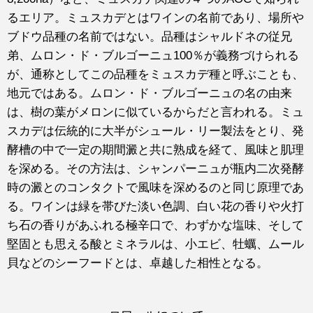
るエリア。ミュスカデとはワインの名前であり、場所や
ブドウ品種の名前ではない。品種はシャルドネの従兄
弟、ムロン・ド・ブルゴーニュ100％が義務づけられる
が、通称としてこの品種をミュスカデ種と呼ぶことも、
地元ではある。ムロン・ド・ブルゴーニュの名の由来
は、樹の葉がメロンに似ているからだと言われる。ミュ
スカデは伝統的に大半がシュール・リー製法をとり、発
酵槽の中で一定の期間澱と共に熟成を経て、風味と肌理
を深める。その方法は、シャンパーニュが瓶内二次発酵
時の澱とのコンタクトで風味を深めるのと同じ原理であ
る。ワインは緑を帯びた淡い色調、白い花の香りや火打
ち石の香りがあふれる極辛口で、わずかな塩味、そして
堅固とも思える酸とミネラルは、小エビ、牡蠣、ムール
貝などのシーフードとは、卓越した相性となる。