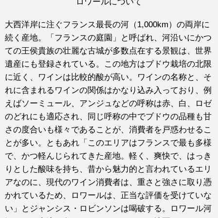
ロワールについて
大西洋岸に注ぐフランス最長の河（1,000km）の両岸に
続く産地。「フランスの庭園」と呼ばれ、河沿いにかつ
ての王侯貴族の壮麗な古城が多数点在する景観は、世界
遺産にも登録されている。この地方はブドウ栽培の北限
に近く、ワインは比較的酸が高い。ワインの名称と、そ
れに含まれるワインの関係はかなり込み入っており、例
えばソーミュール、アンジュなどの呼称は赤、白、ロゼ
のどれにも適応され、同じ呼称の中でブドウの品種も甘
さの度合いも様々であることが、消費者を戸惑わせるこ
とが多い。ともあれ「このエリアはフランスで最も多様
で、かつ軽んじられてきた産地。軽く、爽快で、はっき
りとした酸味を持ち、昔から魅力的と言われているエリ
アなのに、現代のワイン消費者は、重さと強さに取り憑
かれているため、ロワールは、正当な評価を受けていな
い」とジャンシス・ロビンソンは喝破する。ロワール河