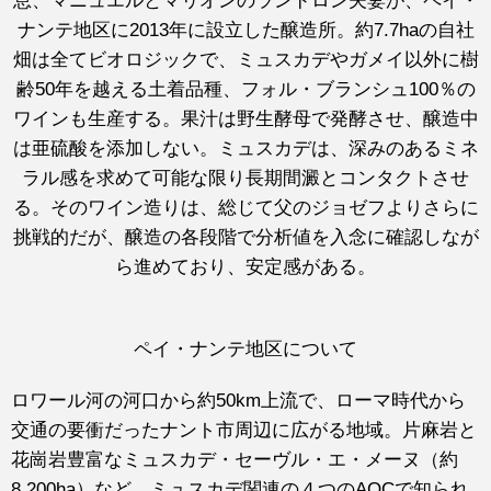
息、マニュエルとマリオンのランドロン夫妻が、ペイ・
ナンテ地区に2013年に設立した醸造所。約7.7haの自社
畑は全てビオロジックで、ミュスカデやガメイ以外に樹
齢50年を越える土着品種、フォル・ブランシュ100％の
ワインも生産する。果汁は野生酵母で発酵させ、醸造中
は亜硫酸を添加しない。ミュスカデは、深みのあるミネ
ラル感を求めて可能な限り長期間澱とコンタクトさせ
る。そのワイン造りは、総じて父のジョゼフよりさらに
挑戦的だが、醸造の各段階で分析値を入念に確認しなが
ら進めており、安定感がある。
ペイ・ナンテ地区について
ロワール河の河口から約50km上流で、ローマ時代から
交通の要衝だったナント市周辺に広がる地域。片麻岩と
花崗岩豊富なミュスカデ・セーヴル・エ・メーヌ（約
8,200ha）など、ミュスカデ関連の４つのAOCで知られ