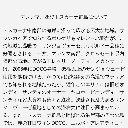
マレンマ、及びトスカーナ群島について
トスカーナ中南部の海岸に沿って広がる広大な地域。サ
ッシカイアで知られるボルゲリもマレンマ北部だが、こ
の地域は温暖で、サンジョヴェーゼよりボルドー品種に
好適とされる。一方、マレンマ南部、グロッセート県内
陸部の高地に広がるモレッリーノ・ディ・スカンサーノ
は、2006年にDOCG昇格。85％以上のサンジョヴェーゼ
使用を義務づける。かつては沼地ゆえの高湿でマラリア
でも知られる地域だったが、近年このエリアには旧ビオ
ンディ・サンティのオーナー、ヤコポ・ビオンディ・サ
ンティなど大資本も続々と進出。洗練され活力あるサン
ジョヴェーゼ産地としての潜在力に注目が高まってい
る。また、トスカーナ群島と呼ばれる沿岸部の７つの島
では、赤の甘口ワインDOCG、エルバ・アレアティコ・