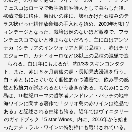
の広さ）の小島である。ワイナリーのオーナー、フラン
チェスコはローマで数学教師や詩人として暮らした後、
40歳で島に移住。海沿いの崖に、壊れかけた石積みのテ
ラス状だった耕作放棄畑の手入れを始め、2000年が初ヴ
ィンテージとなった。栽培は例のないほど激務で、フラ
ンチェスコでないと務まらないだろう。主に白はアンソ
ナカ（シチリアのインツォリアと同じ品種）、赤はチリ
エジョーロ、カナイオーロなど18以上の品種の混醸で造
られる。白は年にもよるが、約1/3をスキンコンタク
ト。また、赤は６ヶ月前後の超・長期果皮浸漬を行う。
白・赤ともにたぐいなく個性的かつ濃密で、飲み手の感
性と抱擁力が試されるという趣きがある。ちなみにこの
島は、16世紀ローマの哲学者アンドレア・バッチの地中
海ワインに関する著作で「ジリオ島の赤ワインは絶品で
ある」と記述される由緒も誇る。近年ではヴィニタリー
のガイドブック「5 star Wines」内に、2016年から始ま
ったナチュラル・ワインの特別枠にも選出されている。